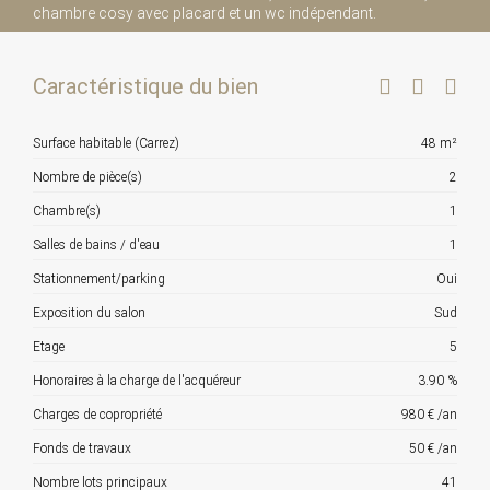
chambre cosy avec placard et un wc indépendant.
Caractéristique du bien
Surface habitable (Carrez)
48 m²
Nombre de pièce(s)
2
Chambre(s)
1
Salles de bains / d'eau
1
Stationnement/parking
Oui
Exposition du salon
Sud
Etage
5
Honoraires à la charge de l'acquéreur
3.90 %
Charges de copropriété
980 € /an
Fonds de travaux
50 € /an
Nombre lots principaux
41