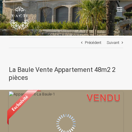
Passer
au
contenu
Précédent
Suivant
La Baule Vente Appartement 48m2 2
pièces