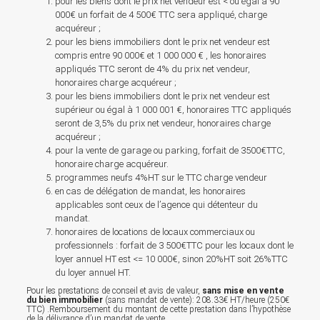
pour les biens dont le prix net vendeur est < ou égal à 90
000€ un forfait de 4 500€ TTC sera appliqué, charge
acquéreur ;
pour les biens immobiliers dont le prix net vendeur est
compris entre 90 000€ et 1 000 000 € , les honoraires
appliqués TTC seront de 4% du prix net vendeur,
honoraires charge acquéreur ;
pour les biens immobiliers dont le prix net vendeur est
supérieur ou égal à 1 000 001 €, honoraires TTC appliqués
seront de 3,5% du prix net vendeur, honoraires charge
acquéreur ;
pour la vente de garage ou parking, forfait de 3500€TTC,
honoraire charge acquéreur.
programmes neufs 4%HT sur le TTC charge vendeur
en cas de délégation de mandat, les honoraires
applicables sont ceux de l’agence qui détenteur du
mandat.
honoraires de locations de locaux commerciaux ou
professionnels : forfait de 3 500€TTC pour les locaux dont le
loyer annuel HT est <= 10 000€, sinon 20%HT soit 26%TTC
du loyer annuel HT.
Pour les prestations de conseil et avis de valeur,
sans mise en vente
du bien immobilier
(sans mandat de vente): 208.33€ HT/heure (250€
TTC) .Remboursement du montant de cette prestation dans l’hypothèse
de la délivrance d’un mandat de vente.