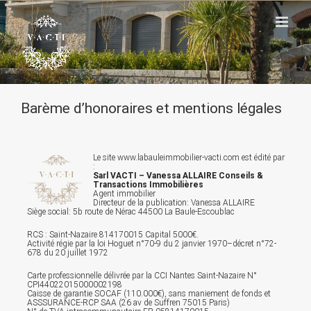
Passer
au
contenu
Barème d’honoraires et mentions légales
Le site www.labauleimmobilier-vacti.com est édité par
:
Sarl
VACTI – Vanessa ALLAIRE Conseils &
Transactions Immobilières
Agent immobilier
Directeur de la publication: Vanessa ALLAIRE
Siège social: 5b route de Nérac 44500 La Baule-Escoublac
RCS : Saint-Nazaire 814170015 Capital 5000€.
Activité régie par la loi Hoguet n°70-9 du 2 janvier 1970–décret n°72-
678 du 20 juillet 1972
Carte professionnelle délivrée par la CCI Nantes Saint-Nazaire N°
CPI44022015000002198
Caisse de garantie SOCAF (110.000€), sans maniement de fonds et
ASSSURANCE-RCP SAA (26 av de Suffren 75015 Paris)