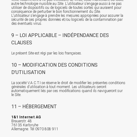
autre technologie nuisible au Site. L’utilisateur s’engage aussi à ne pas
utiliser de dispositifs ou de logiciels de toutes sortes qui auraient pour
conséquence de perturber le bon fonctionnement du Site.
L’utilisateur s’engage à prendre les mesures appropriées pour assurer la
sécurité de ses propres données et/ou logiciels de la contamination par
des éventuels virus.
9 – LOI APPLICABLE – INDÉPENDANCE DES
CLAUSES
Le présent Site est régi par les lois françaises.
10 – MODIFICATION DES CONDITIONS
D’UTILISATION
La société V.A.C.T.I se réserve le droit de modifier les présentes conditions
générales d’utilisation à tout moment. Les utilisateurs seront
automatiquement liés par ces modifications quand ils navigueront sur
le Site.
11 – HÉBERGEMENT
1&1 Internet AG
Brauerstr. 48
76135 Karlsruhe
Allemagne. Tél 0970 808 911