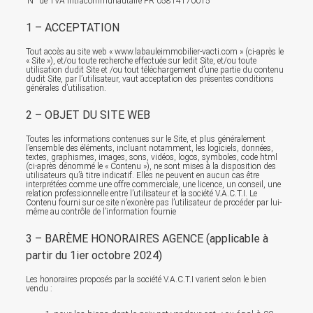
N° de TVA intracommunautaire FR 05814170015
1 – ACCEPTATION
Tout accès au site web « www.labauleimmobilier-vacti.com » (ci-après le
« Site »), et/ou toute recherche effectuée sur ledit Site, et/ou toute
utilisation dudit Site et /ou tout téléchargement d’une partie du contenu
dudit Site, par l’utilisateur, vaut acceptation des présentes conditions
générales d’utilisation.
2 – OBJET DU SITE WEB
Toutes les informations contenues sur le Site, et plus généralement
l’ensemble des éléments, incluant notamment, les logiciels, données,
textes, graphismes, images, sons, vidéos, logos, symboles, code html
(ci-après dénommé le « Contenu »), ne sont mises à la disposition des
utilisateurs qu’à titre indicatif. Elles ne peuvent en aucun cas être
interprétées comme une offre commerciale, une licence, un conseil, une
relation professionnelle entre l’utilisateur et la société V.A.C.T.I. Le
Contenu fourni sur ce site n’exonère pas l’utilisateur de procéder par lui-
même au contrôle de l’information fournie
3 – BARÈME HONORAIRES AGENCE (applicable à
partir du 1ier octobre 2024)
Les honoraires proposés par la société V.A.C.T.I varient selon le bien
vendu :