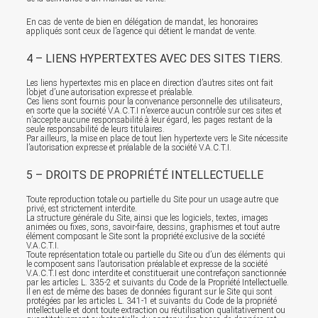
En cas de vente de bien en délégation de mandat, les honoraires
appliqués sont ceux de l’agence qui détient le mandat de vente.
4 – LIENS HYPERTEXTES AVEC DES SITES TIERS.
Les liens hypertextes mis en place en direction d’autres sites ont fait
l’objet d’une autorisation expresse et préalable.
Ces liens sont fournis pour la convenance personnelle des utilisateurs,
en sorte que la société V.A.C.T.I n’exerce aucun contrôle sur ces sites et
n’accepte aucune responsabilité à leur égard, les pages restant de la
seule responsabilité de leurs titulaires.
Par ailleurs, la mise en place de tout lien hypertexte vers le Site nécessite
l’autorisation expresse et préalable de la société V.A.C.T.I.
5 – DROITS DE PROPRIÉTÉ INTELLECTUELLE
Toute reproduction totale ou partielle du Site pour un usage autre que
privé, est strictement interdite.
La structure générale du Site, ainsi que les logiciels, textes, images
animées ou fixes, sons, savoir-faire, dessins, graphismes et tout autre
élément composant le Site sont la propriété exclusive de la société
V.A.C.T.I.
Toute représentation totale ou partielle du Site ou d’un des éléments qui
le composent sans l’autorisation préalable et expresse de la société
V.A.C.T.I est donc interdite et constituerait une contrefaçon sanctionnée
par les articles L. 335-2 et suivants du Code de la Propriété Intellectuelle.
Il en est de même des bases de données figurant sur le Site qui sont
protégées par les articles L. 341-1 et suivants du Code de la propriété
intellectuelle et dont toute extraction ou réutilisation qualitativement ou