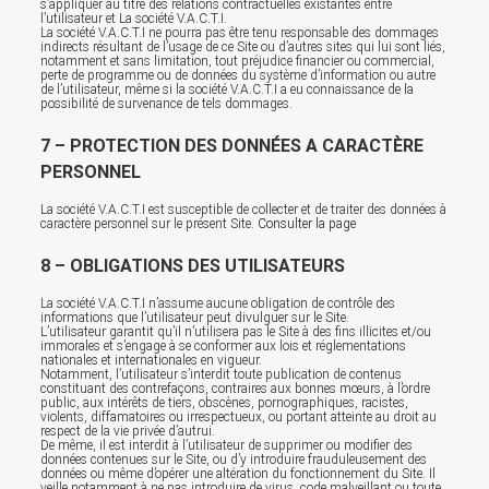
s’appliquer au titre des relations contractuelles existantes entre
l’utilisateur et La société V.A.C.T.I.
La société V.A.C.T.I ne pourra pas être tenu responsable des dommages
indirects résultant de l’usage de ce Site ou d’autres sites qui lui sont liés,
notamment et sans limitation, tout préjudice financier ou commercial,
perte de programme ou de données du système d’information ou autre
de l’utilisateur, même si la société V.A.C.T.I a eu connaissance de la
possibilité de survenance de tels dommages.
7 – PROTECTION DES DONNÉES A CARACTÈRE
PERSONNEL
La société V.A.C.T.I est susceptible de collecter et de traiter des données à
caractère personnel sur le présent Site.
Consulter la page
8 – OBLIGATIONS DES UTILISATEURS
La société V.A.C.T.I n’assume aucune obligation de contrôle des
informations que l’utilisateur peut divulguer sur le Site.
L’utilisateur garantit qu’il n’utilisera pas le Site à des fins illicites et/ou
immorales et s’engage à se conformer aux lois et réglementations
nationales et internationales en vigueur.
Notamment, l’utilisateur s’interdit toute publication de contenus
constituant des contrefaçons, contraires aux bonnes mœurs, à l’ordre
public, aux intérêts de tiers, obscènes, pornographiques, racistes,
violents, diffamatoires ou irrespectueux, ou portant atteinte au droit au
respect de la vie privée d’autrui.
De même, il est interdit à l’utilisateur de supprimer ou modifier des
données contenues sur le Site, ou d’y introduire frauduleusement des
données ou même d’opérer une altération du fonctionnement du Site. Il
veille notamment à ne pas introduire de virus, code malveillant ou toute