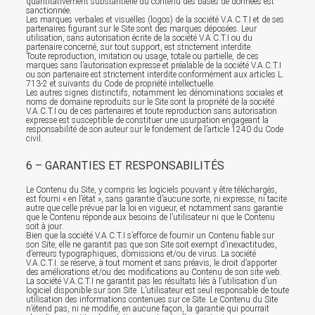
quantitativement substantielle du contenu des bases de données est
sanctionnée.
Les marques verbales et visuelles (logos) de la société V.A.C.T.I et de ses
partenaires figurant sur le Site sont des marques déposées. Leur
utilisation, sans autorisation écrite de la société V.A.C.T.I ou du
partenaire concerné, sur tout support, est strictement interdite.
Toute reproduction, imitation ou usage, totale ou partielle, de ces
marques sans l’autorisation expresse et préalable de la société V.A.C.T.I
ou son partenaire est strictement interdite conformément aux articles L.
713-2 et suivants du Code de propriété intellectuelle.
Les autres signes distinctifs, notamment les dénominations sociales et
noms de domaine reproduits sur le Site sont la propriété de la société
V.A.C.T.I ou de ces partenaires et toute reproduction sans autorisation
expresse est susceptible de constituer une usurpation engageant la
responsabilité de son auteur sur le fondement de l’article 1240 du Code
civil.
6 – GARANTIES ET RESPONSABILITÉS
Le Contenu du Site, y compris les logiciels pouvant y être téléchargés,
est fourni « en l’état », sans garantie d’aucune sorte, ni expresse, ni tacite
autre que celle prévue par la loi en vigueur, et notamment sans garantie
que le Contenu réponde aux besoins de l’utilisateur ni que le Contenu
soit à jour.
Bien que la société V.A.C.T.I s’efforce de fournir un Contenu fiable sur
son Site, elle ne garantit pas que son Site soit exempt d’inexactitudes,
d’erreurs typographiques, d’omissions et/ou de virus. La société
V.A.C.T.I. se réserve, à tout moment et sans préavis, le droit d’apporter
des améliorations et/ou des modifications au Contenu de son site web.
La société V.A.C.T.I ne garantit pas les résultats liés à l’utilisation d’un
logiciel disponible sur son Site. L’utilisateur est seul responsable de toute
utilisation des informations contenues sur ce Site. Le Contenu du Site
n’étend pas, ni ne modifie, en aucune façon, la garantie qui pourrait