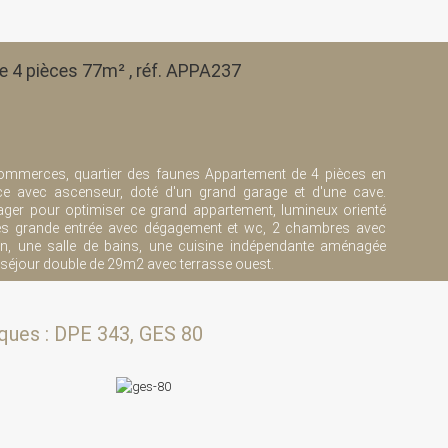
e 4 pièces 77m² , réf. APPA237
ommerces, quartier des faunes Appartement de 4 pièces en
ce avec ascenseur, doté d'un grand garage et d'une cave.
ager pour optimiser ce grand appartement, lumineux orienté
rès grande entrée avec dégagement et wc, 2 chambres avec
n, une salle de bains, une cuisine indépendante aménagée
 séjour double de 29m2 avec terrasse ouest.
ques : DPE 343, GES 80