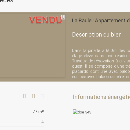
ièces
La Baule : Appartement d
Description du bien
Dans la pinède, à 600m des c
étage élevé dans une résiden
Travaux de rénovation à envis
ouest. Il se compose d'une t
placards dont une avec balco
équipée avec balcon derrière un
Informations énergéti
77 m²
4