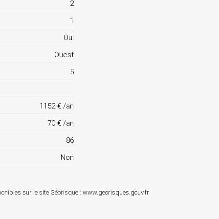
2
1
Oui
Ouest
5
1152 € /an
70 € /an
86
Non
onibles sur le site Géorisque :
www.georisques.gouv.fr