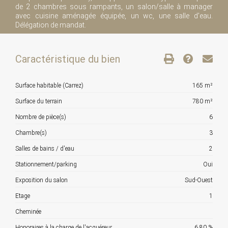
de 2 chambres sous rampants, un salon/salle à manager
avec cuisine aménagée équipée, un wc, une salle d'eau.
Délégation de mandat.
Caractéristique du bien
Surface habitable (Carrez)
165 m²
Surface du terrain
780 m²
Nombre de pièce(s)
6
Chambre(s)
3
Salles de bains / d'eau
2
Stationnement/parking
Oui
Exposition du salon
Sud-Ouest
Etage
1
Cheminée
Honoraires à la charge de l'acquéreur
6.80 %