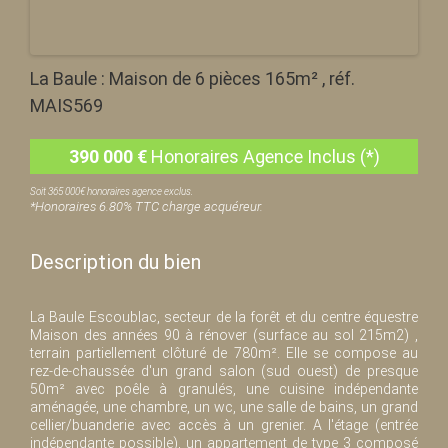
La Baule : Maison de 6 pièces 165m² , réf.
MAIS569
390 000
€
Honoraires Agence Inclus (*)
Soit 365 000€ honoraires agence exclus.
*Honoraires 6.80% TTC charge acquéreur.
Description du bien
La Baule Escoublac, secteur de la forêt et du centre équestre
Maison des années 90 à rénover (surface au sol 215m2) ,
terrain partiellement clôturé de 780m². Elle se compose au
rez-de-chaussée d'un grand salon (sud ouest) de presque
50m² avec poêle à granulés, une cuisine indépendante
aménagée, une chambre, un wc, une salle de bains, un grand
cellier/buanderie avec accès à un grenier. A l'étage (entrée
indépendante possible), un appartement de type 3 composé