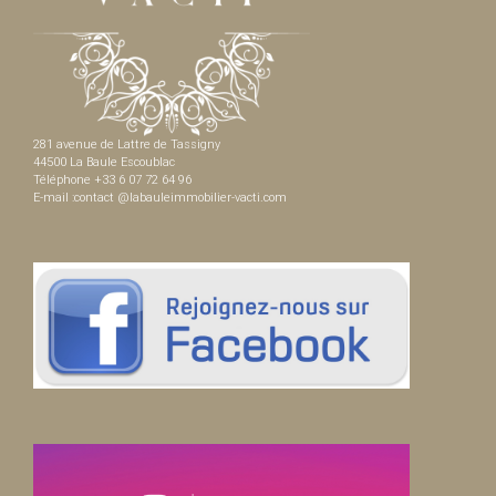
281 avenue de Lattre de Tassigny
44500 La Baule Escoublac
Téléphone +33 6 07 72 64 96
E-mail :contact @labauleimmobilier-vacti.com