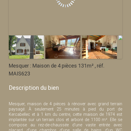
Mesquer : Maison de 4 pièces 131m² , réf.
MAIS623
Description du bien
Mesquer, maison de 4 pièces à rénover avec grand terrain
paysagé. À seulement 25 minutes à pied du port de
Kercabellec et à 1 km du centre, cette maison de 1974 est
implantée sur un terrain clos et arboré de 1100 m². Elle se
compose au rez-de-chaussée d'une vaste entrée avec
placard, d'une chambre, d'une salle de bains, d'un WC