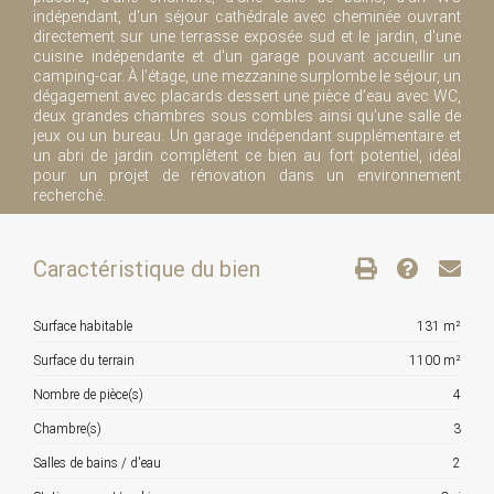
indépendant, d'un séjour cathédrale avec cheminée ouvrant
directement sur une terrasse exposée sud et le jardin, d'une
cuisine indépendante et d'un garage pouvant accueillir un
camping-car. À l’étage, une mezzanine surplombe le séjour, un
dégagement avec placards dessert une pièce d’eau avec WC,
deux grandes chambres sous combles ainsi qu’une salle de
jeux ou un bureau. Un garage indépendant supplémentaire et
un abri de jardin complètent ce bien au fort potentiel, idéal
pour un projet de rénovation dans un environnement
recherché.
Caractéristique du bien
Surface habitable
131 m²
Surface du terrain
1100 m²
Nombre de pièce(s)
4
Chambre(s)
3
Salles de bains / d'eau
2