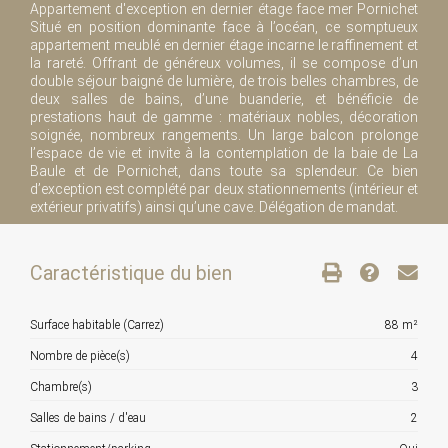
Appartement d'exception en dernier étage face mer Pornichet
Situé en position dominante face à l’océan, ce somptueux
appartement meublé en dernier étage incarne le raffinement et
la rareté. Offrant de généreux volumes, il se compose d’un
double séjour baigné de lumière, de trois belles chambres, de
deux salles de bains, d’une buanderie, et bénéficie de
prestations haut de gamme : matériaux nobles, décoration
soignée, nombreux rangements. Un large balcon prolonge
l’espace de vie et invite à la contemplation de la baie de La
Baule et de Pornichet, dans toute sa splendeur. Ce bien
d’exception est complété par deux stationnements (intérieur et
extérieur privatifs) ainsi qu’une cave. Délégation de mandat.
Caractéristique du bien
Surface habitable (Carrez)
88 m²
Nombre de pièce(s)
4
Chambre(s)
3
Salles de bains / d'eau
2