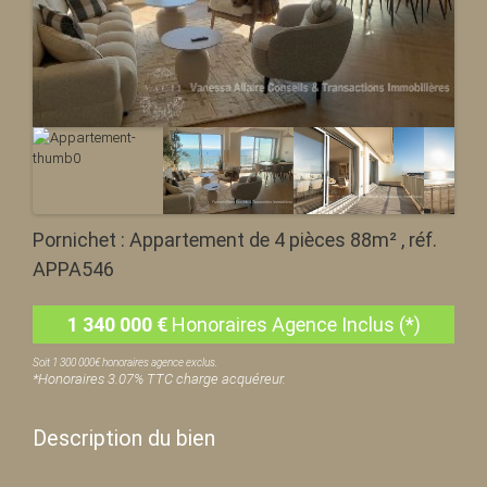
Pornichet : Appartement de 4 pièces 88m² , réf.
APPA546
1 340 000
€
Honoraires Agence Inclus (*)
Soit 1 300 000€ honoraires agence exclus.
*Honoraires 3.07% TTC charge acquéreur.
Description du bien