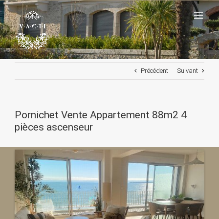
Passer
au
contenu
Précédent
Suivant
Pornichet Vente Appartement 88m2 4
pièces ascenseur