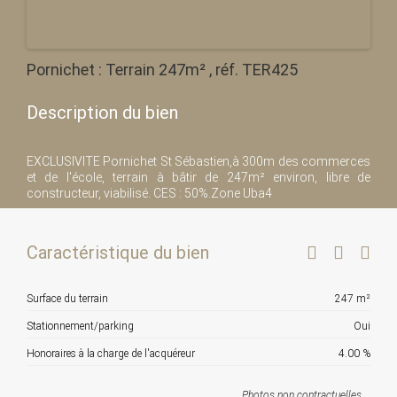
Pornichet : Terrain 247m² , réf. TER425
Description du bien
EXCLUSIVITE Pornichet St Sébastien,à 300m des commerces
et de l'école, terrain à bâtir de 247m² environ, libre de
constructeur, viabilisé. CES : 50%.Zone Uba4
Caractéristique du bien
Surface du terrain
247 m²
Stationnement/parking
Oui
Honoraires à la charge de l'acquéreur
4.00 %
Photos non contractuelles