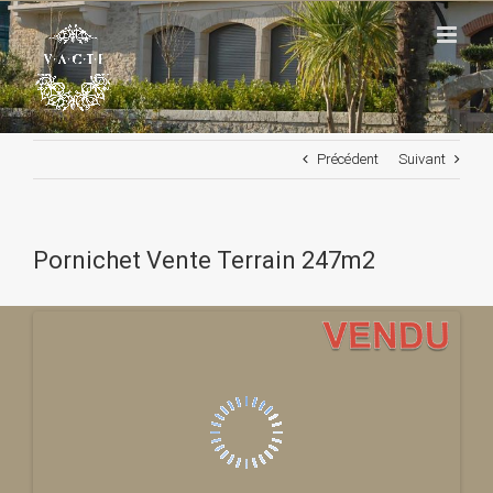
Passer
au
contenu
Précédent
Suivant
Pornichet Vente Terrain 247m2