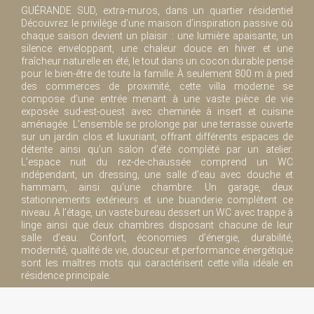
GUÉRANDE SUD, extra-muros, dans un quartier résidentiel
Découvrez le privilège d’une maison d’inspiration passive où
chaque saison devient un plaisir : une lumière apaisante, un
silence enveloppant, une chaleur douce en hiver et une
fraîcheur naturelle en été, le tout dans un cocon durable pensé
pour le bien-être de toute la famille. À seulement 800 m à pied
des commerces de proximité, cette villa moderne se
compose d’une entrée menant à une vaste pièce de vie
exposée sud-est-ouest avec cheminée à insert et cuisine
aménagée. L’ensemble se prolonge par une terrasse ouverte
sur un jardin clos et luxuriant, offrant différents espaces de
détente ainsi qu’un salon d’été complété par un atelier.
L’espace nuit du rez-de-chaussée comprend un WC
indépendant, un dressing, une salle d’eau avec douche et
hammam, ainsi qu’une chambre. Un garage, deux
stationnements extérieurs et une buanderie complètent ce
niveau. À l’étage, un vaste bureau dessert un WC avec trappe à
linge ainsi que deux chambres disposant chacune de leur
salle d’eau. Confort, économies d’énergie, durabilité,
modernité, qualité de vie, douceur et performance énergétique
sont les maîtres mots qui caractérisent cette villa idéale en
résidence principale.