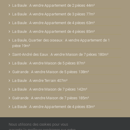
La Baule : A vendre Appartement de 2 pièces 44m²
La Baule : A vendre Appartement de 3 pièces 77m²
La Baule : A vendre Appartement de 4 pièces 63m²
La Baule : A vendre Appartement de 4 pièces 85m²
La Baule, Quartier des oiseaux : A vendre Appartement de 1
pièce 19m²
Saint-André des Eaux : A vendre Maison de 7 pièces 180m²
La Baule : A vendre Maison de 5 pièces 87m²
Guérande : A vendre Maison de 5 pièces 138m²
La Baule : A vendre Terrain 407m²
La Baule : A vendre Maison de 7 pièces 142m²
Guérande : A vendre Maison de 7 pièces 185m²
La Baule : A vendre Appartement de 4 pièces 83m²
Nous utilisons des cookies pour vous
garantir la meilleure expérience sur notre