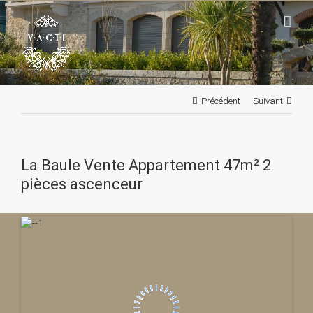
Passer
au
contenu
Précédent
Suivant
La Baule Vente Appartement 47m² 2
pièces ascenceur