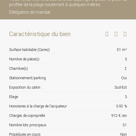
profiter de la plage seulement à quelques mètres.
Délégation de mandat
Caractéristique du bien
Surface habitable (Carrez)
51 m²
Nombre de pièce(s)
3
Chambre(s)
2
Stationnement/parking
Oui
Exposition du salon
Sud-Est
Etage
3
Honoraires à la charge de l'acquéreur
3.92 %
Charges de copropriété
912 € /an
Nombre lots principaux
51
Procédures en cours
Non