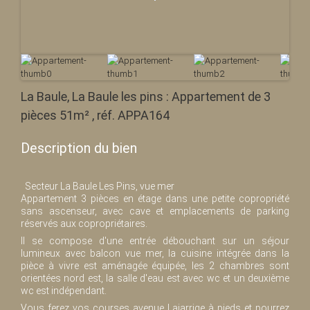
La Baule, La Baule les pins : Appartement de 3
pièces 51m² , réf. APPA164
Description du bien
Secteur La Baule Les Pins, vue mer
Appartement 3 pièces en étage dans une petite copropriété
sans ascenseur, avec cave et emplacements de parking
réservés aux copropriétaires.
Il se compose d'une entrée débouchant sur un séjour
lumineux avec balcon vue mer, la cuisine intégrée dans la
pièce à vivre est aménagée équipée, les 2 chambres sont
orientées nord est, la salle d'eau est avec wc et un deuxième
wc est indépendant.
Vous ferez vos courses avenue Lajarrige à pieds et pourrez