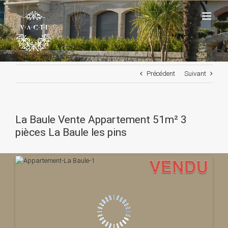
Passer
au
contenu
Précédent
Suivant
La Baule Vente Appartement 51m² 3
pièces La Baule les pins