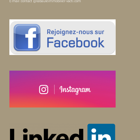
E-mail :contact @labauleimmobilier-vacti.com