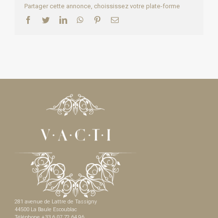
Partager cette annonce, choississez votre plate-forme
Facebook
Twitter
LinkedIn
WhatsApp
Pinterest
Email
281 avenue de Lattre de Tassigny
44500 La Baule Escoublac
Téléphone +33 6 07 72 64 96