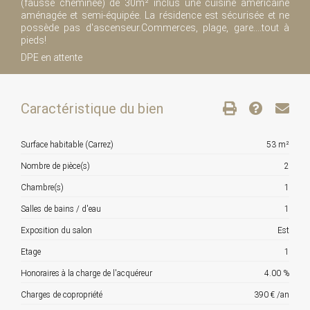
(fausse cheminée) de 30m² inclus une cuisine américaine
aménagée et semi-équipée. La résidence est sécurisée et ne
possède pas d'ascenseur.Commerces, plage, gare....tout à
pieds!
DPE en attente
Caractéristique du bien
Surface habitable (Carrez)
53 m²
Nombre de pièce(s)
2
Chambre(s)
1
Salles de bains / d'eau
1
Exposition du salon
Est
Etage
1
Honoraires à la charge de l'acquéreur
4.00 %
Charges de copropriété
390 € /an