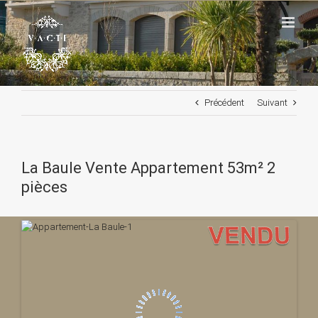
Passer
au
contenu
Précédent
Suivant
La Baule Vente Appartement 53m² 2
pièces