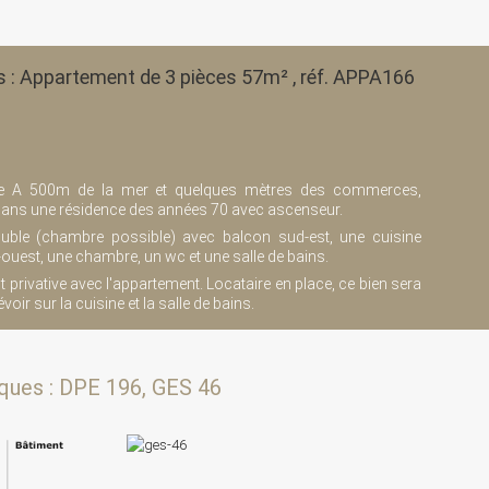
ns : Appartement de 3 pièces 57m² , réf. APPA166
rige A 500m de la mer et quelques mètres des commerces,
dans une résidence des années 70 avec ascenseur.
uble (chambre possible) avec balcon sud-est, une cuisine
uest, une chambre, un wc et une salle de bains.
privative avec l'appartement. Locataire en place, ce bien sera
évoir sur la cuisine et la salle de bains.
ques : DPE 196, GES 46