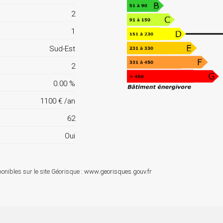
2
1
Sud-Est
2
0.00 %
1100 € /an
62
Oui
onibles sur le site Géorisque :
www.georisques.gouv.fr