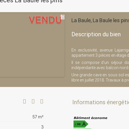
ces La Baule les pins
La Baule, La Baule les pi
Description du bien
En exclusivité, avenue Lajar
appartement 3 pièces en étage 
Il se compose d'un séjour do
indépendante avec balcon nord-o
Une grande cave en sous sol est 
libre en juillet 2018. Travaux à pr
Informations énergéti
57 m²
3