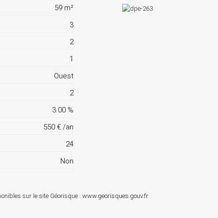
59 m²
3
2
1
Ouest
2
3.00 %
550 € /an
24
Non
onibles sur le site Géorisque :
www.georisques.gouv.fr