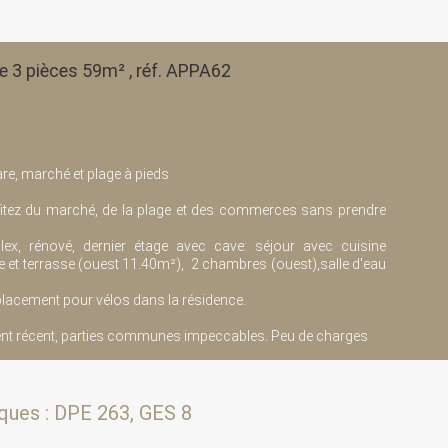
e 3 pièces 59m² , réf. APPA62
re, marché et plage à pieds
ofitez du marché, de la plage et des commerces sans prendre
ex, rénové, dernier étage avec cave: séjour avec cuisine
et terrasse (ouest 11.40m²), 2 chambres (ouest),salle d'eau
lacement pour vélos dans la résidence.
nt récent, parties communes impeccables. Peu de charges
ques : DPE 263, GES 8