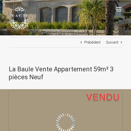
Passer
au
contenu
Précédent
Suivant
La Baule Vente Appartement 59m² 3
pièces Neuf