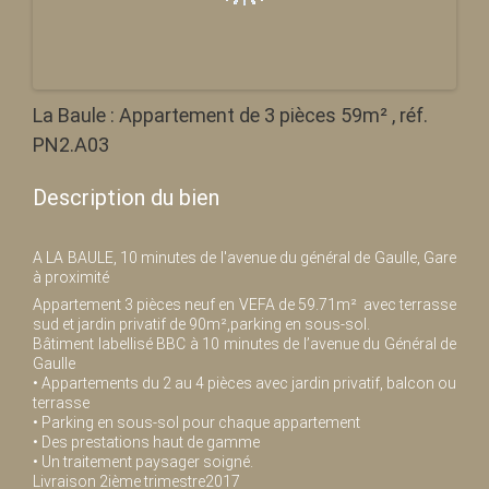
La Baule : Appartement de 3 pièces 59m² , réf.
PN2.A03
Description du bien
A LA BAULE, 10 minutes de l'avenue du général de Gaulle, Gare
à proximité
Appartement 3 pièces neuf en VEFA de 59.71m² avec terrasse
sud et jardin privatif de 90m²,parking en sous-sol.
Bâtiment labellisé BBC à 10 minutes de l’avenue du Général de
Gaulle
• Appartements du 2 au 4 pièces avec jardin privatif, balcon ou
terrasse
• Parking en sous-sol pour chaque appartement
• Des prestations haut de gamme
• Un traitement paysager soigné.
Livraison 2ième trimestre2017