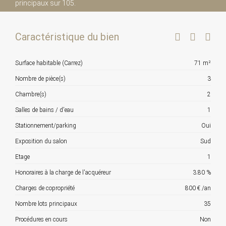
principaux sur 105.
Caractéristique du bien
Surface habitable (Carrez)
71 m²
Nombre de pièce(s)
3
Chambre(s)
2
Salles de bains / d'eau
1
Stationnement/parking
Oui
Exposition du salon
Sud
Etage
1
Honoraires à la charge de l'acquéreur
3.80 %
Charges de copropriété
800 € /an
Nombre lots principaux
35
Procédures en cours
Non