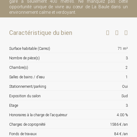
gare à seulement 400 mètres. Ne manquez pas cette
opportunité unique de vivre au cœur de La Baule dans un
environnement calme et verdoyant.
Caractéristique du bien
Surface habitable (Carrez)
71 m²
Nombre de pièce(s)
3
Chambre(s)
2
Salles de bains / d'eau
1
Stationnement/parking
Oui
Exposition du salon
Sud
Etage
3
Honoraires à la charge de l'acquéreur
4.00 %
Charges de copropriété
1586 € /an
Fonds de travaux
84 € /an