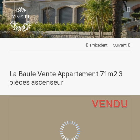
Passer
au
contenu
Précédent
Suivant
La Baule Vente Appartement 71m2 3
pièces ascenseur