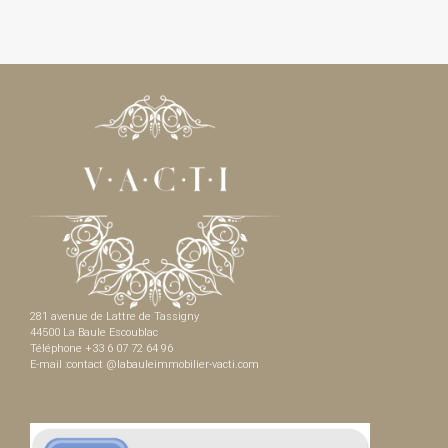
281 avenue de Lattre de Tassigny
44500 La Baule Escoublac
Téléphone +33 6 07 72 64 96
E-mail :contact @labauleimmobilier-vacti.com