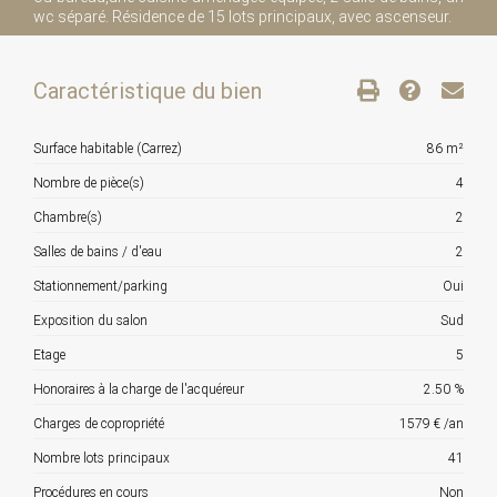
wc séparé. Résidence de 15 lots principaux, avec ascenseur.
Caractéristique du bien
Surface habitable (Carrez)
86 m²
Nombre de pièce(s)
4
Chambre(s)
2
Salles de bains / d'eau
2
Stationnement/parking
Oui
Exposition du salon
Sud
Etage
5
Honoraires à la charge de l'acquéreur
2.50 %
Charges de copropriété
1579 € /an
Nombre lots principaux
41
Procédures en cours
Non