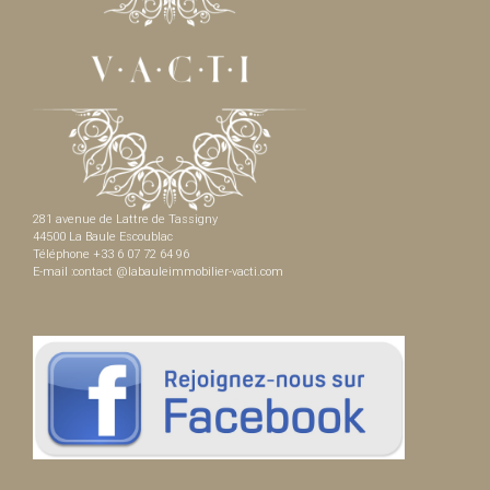
281 avenue de Lattre de Tassigny
44500 La Baule Escoublac
Téléphone +33 6 07 72 64 96
E-mail :contact @labauleimmobilier-vacti.com