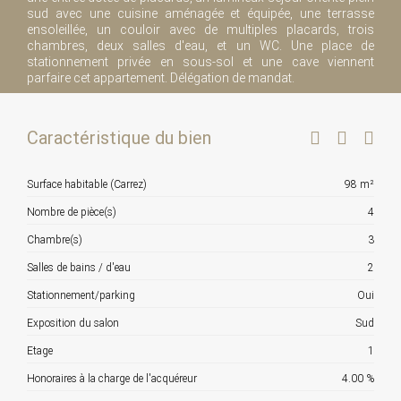
sud avec une cuisine aménagée et équipée, une terrasse
ensoleillée, un couloir avec de multiples placards, trois
chambres, deux salles d'eau, et un WC. Une place de
stationnement privée en sous-sol et une cave viennent
parfaire cet appartement. Délégation de mandat.
Caractéristique du bien
Surface habitable (Carrez)
98 m²
Nombre de pièce(s)
4
Chambre(s)
3
Salles de bains / d'eau
2
Stationnement/parking
Oui
Exposition du salon
Sud
Etage
1
Honoraires à la charge de l'acquéreur
4.00 %