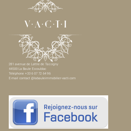
281 avenue de Lattre de Tassigny
44500 La Baule Escoublac
Téléphone +33 6 07 72 64 96
E-mail :contact @labauleimmobilier-vacti.com