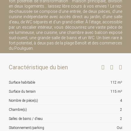
fort potentiel de transformation : maison principale, division
en deux logements… laissez libre cours à vos envies ! Le rez-
de-chaussée se compose d’une entrée, de deux pièces, d’une
cuisine indépendante avec accès direct au jardin, d’une salle
d’eau, de WC séparés et d’un grand cellier. À l’étage, accessible
par un escalier intérieur, vous découvrirez une vaste pièce de
vie lumineuse, une cuisine, une chambre avec balcon exposé
sud-ouest, une grande salle de bains et un WC. Un bien rare à
fort potentiel, à deux pas de la plage Benoît et des commerces
du Pouliguen.
Caractéristique du bien
Surface habitable
112 m²
Surface du terrain
115 m²
Nombre de pièce(s)
4
Chambre(s)
2
Salles de bains / d'eau
2
Stationnement/parking
Oui