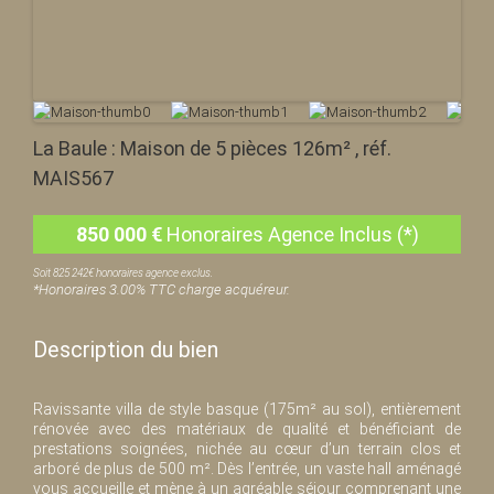
La Baule : Maison de 5 pièces 126m² , réf.
MAIS567
850 000
€
Honoraires Agence Inclus (*)
Soit 825 242€ honoraires agence exclus.
*Honoraires 3.00% TTC charge acquéreur.
Description du bien
Ravissante villa de style basque (175m² au sol), entièrement
rénovée avec des matériaux de qualité et bénéficiant de
prestations soignées, nichée au cœur d’un terrain clos et
arboré de plus de 500 m². Dès l’entrée, un vaste hall aménagé
vous accueille et mène à un agréable séjour comprenant une