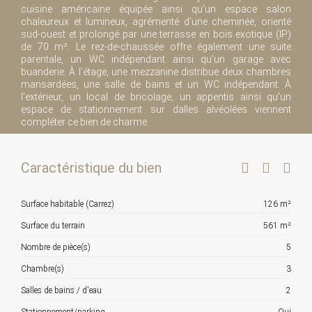
cuisine américaine équipée ainsi qu’un espace salon
chaleureux et lumineux, agrémenté d’une cheminée, orienté
sud-ouest et prolongé par une terrasse en bois exotique (IP)
de 70 m². Le rez-de-chaussée offre également une suite
parentale, un WC indépendant ainsi qu’un garage avec
buanderie. À l’étage, une mezzanine distribue deux chambres
mansardées, une salle de bains et un WC indépendant. À
l’extérieur, un local de bricolage, un appentis ainsi qu’un
espace de stationnement sur dalles alvéolées viennent
compléter ce bien de charme.
Caractéristique du bien
Surface habitable (Carrez)
126 m²
Surface du terrain
561 m²
Nombre de pièce(s)
5
Chambre(s)
3
Salles de bains / d'eau
2
Stationnement/parking
Oui