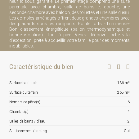
neuf et sous garantie. Le premier étage comprend une suite
parentale avec chambre, salle de bains et douche, une
seconde chambre avec balcon, des toilettes et une salle d'eau.
Les combles aménagés offrent deux grandes chambres avec
des placards sous les rampants. Points forts :- Lumineuse-
Bon classement énergétique (ballon thermodynamique et
bonne isolation)- Tout à pied! Venez découvrir cette villa
d'exception, prête à accueillir votre famille pour des moments
inoubliables.
Caractéristique du bien
Surface habitable
136 m²
Surface du terrain
265 m²
Nombre de pièce(s)
6
Chambre(s)
4
Salles de bains / d'eau
2
Stationnement/parking
Oui