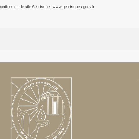
onibles sur le site Géorisque :
www.georisques.gouv.fr