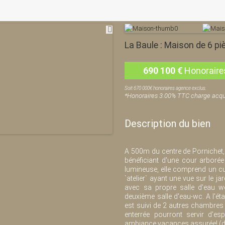
La Baule : Maison de 6 p
690 100
€
Honoraire
Soit 670 000€ honoraires agence exclus.
*Honoraires 3.00% TTC charge acqu
Description du bien
A 500m du centre de Pornichet
bénéficiant d'une cour arborée 
lumineuse, elle comprend un c
`atelier` ayant une vue sur le j
avec sa propre salle d'eau w
deuxième salle d'eau-wc. A l'é
est suivi de 2 autres chambres 
enterrée pourront servir d'e
ambiance vacances assurée! (d