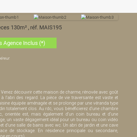
ièces 130m² , réf. MAIS195
s Agence Inclus (*)
éreur.
, Venez découvrir cette maison de charme, rénovée avec goût
à l'abri des regard. La pièce de vie traversante est vaste et
uisine équipée aménagée et se prolonge par une véranda type
ardin totalement clos. Au rdc, vous bénéficierez d'une chambre
c, orientée est, mais également d'un coin bureau et d'une
tage, un vaste dégagement idéal pour un bureau ou coin vidéo
et d'une salle de bains avec wc. Un abri de jardin et une cave
space de stockage. En résidence principale ou secondaire,
pe en cours)