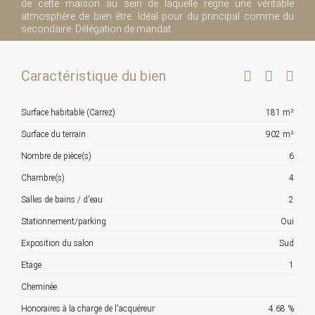
de cette maison au sein de laquelle règne une véritable
atmosphère de bien être. Idéal pour du principal comme du
secondaire. Délégation de mandat.
Caractéristique du bien
Surface habitable (Carrez)
181 m²
Surface du terrain
902 m²
Nombre de pièce(s)
6
Chambre(s)
4
Salles de bains / d'eau
2
Stationnement/parking
Oui
Exposition du salon
Sud
Etage
1
Cheminée
Honoraires à la charge de l'acquéreur
4.68 %