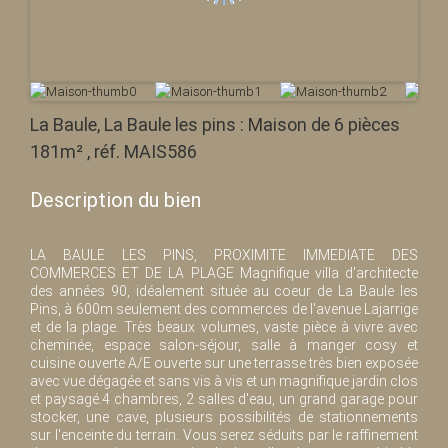
La Baule, La Baule les pins : Maison de 6 pièces
181m² , réf. MAIS586
Description du bien
LA BAULE LES PINS, PROXIMITE IMMEDIATE DES
COMMERCES ET DE LA PLAGE Magnifique villa d'architecte
des années 90, idéalement située au coeur de La Baule les
Pins, à 600m seulement des commerces de l'avenue Lajarrige
et de la plage. Très beaux volumes, vaste pièce à vivre avec
cheminée, espace salon-séjour, salle à manger cosy et
cuisine ouverte A/E ouverte sur une terrasse très bien exposée
avec vue dégagée et sans vis à vis et un magnifique jardin clos
et paysagé.4 chambres, 2 salles d'eau, un grand garage pour
stocker, une cave, plusieurs possibilités de stationnements
sur l'enceinte du terrain. Vous serez séduits par le raffinement