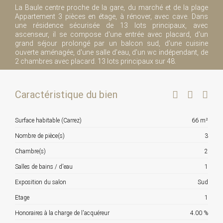
La Baule centre proche de la gare, du marché et de la plage
Appartement 3 pièces en étage, à rénover, avec cave. Dans
une résidence sécurisée de 13 lots principaux, avec
ascenseur, il se compose d'une entrée avec placard, d'un
grand séjour prolongé par un balcon sud, d'une cuisine
ouverte aménagée, d'une salle d'eau, d'un wc indépendant, de
2 chambres avec placard. 13 lots principaux sur 48.
Caractéristique du bien
Surface habitable (Carrez)
66 m²
Nombre de pièce(s)
3
Chambre(s)
2
Salles de bains / d'eau
1
Exposition du salon
Sud
Etage
1
Honoraires à la charge de l'acquéreur
4.00 %