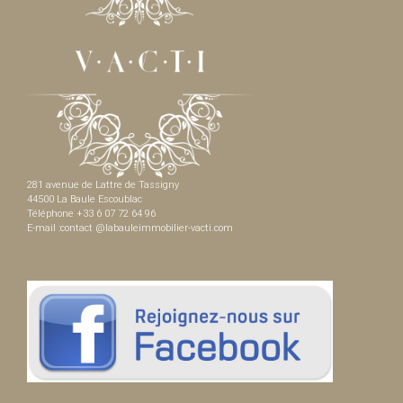
281 avenue de Lattre de Tassigny
44500 La Baule Escoublac
Téléphone +33 6 07 72 64 96
E-mail :contact @labauleimmobilier-vacti.com