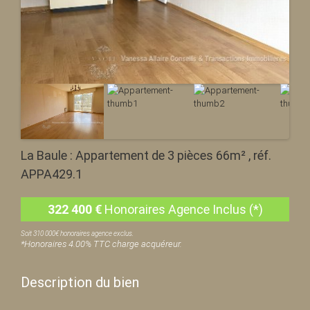
La Baule : Appartement de 3 pièces 66m² , réf.
APPA429.1
322 400
€
Honoraires Agence Inclus (*)
Soit 310 000€ honoraires agence exclus.
*Honoraires 4.00% TTC charge acquéreur.
Description du bien