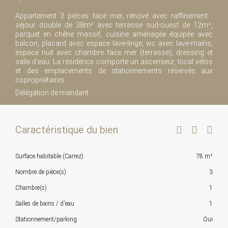
Appartement 3 pièces face mer, rénové avec raffinement :
séjour double de 38m² avec terrasse sud-ouest de 12m²,
parquet en chêne massif, cuisine aménagée équipée avec
balcon, placard avec espace lave-linge, wc avec lave-mains,
espace nuit avec chambre face mer (terrasse), dressing et
salle d'eau. La résidence comporte un ascenseur, local vélos
et des emplacements de stationnements réservés aux
copropriétaires.
Délégation de mandant
Caractéristique du bien
Surface habitable (Carrez)
78 m²
Nombre de pièce(s)
3
Chambre(s)
1
Salles de bains / d'eau
1
Stationnement/parking
Oui