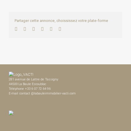
Partager cette annonce, choississez votre plate-forme
Facebook
Twitter
LinkedIn
WhatsApp
Pinterest
Email
281 avenue de Lattre de Tassigny
44500 La Baule Escoublac
Téléphone +33 6 07 72 64 96
E-mail :contact @labauleimmobilier-vacti.com