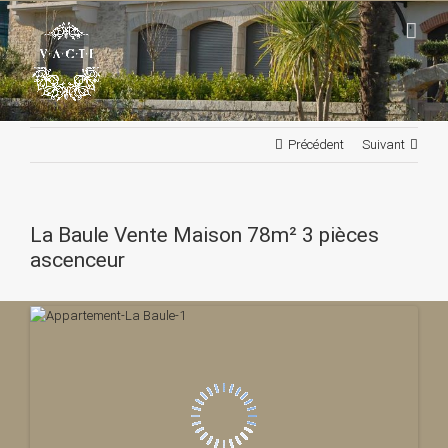
Passer
au
contenu
Précédent
Suivant
La Baule Vente Maison 78m² 3 pièces
ascenceur