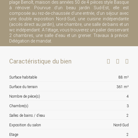
plage Benoît, maison des années 50 de 4 pièces style Basque
à rénover. Pourvue d'un beau jardin Sud-Est, elle est
composée au rez-de-chaussée d'une entrée, d'un séjour avec
une double exposition Nord-Sud, une cuisine indépendante
(accès direct au jardin), une chambre, une salle de bains et un
wc indépendant. A l'étage, vous trouverez un palier desservant
2 chambres, une salle d'eau et un grenier. Travaux à prévoir.
Délégation de mandat.
Caractéristique du bien
Surface habitable
88 m²
Surface du terrain
361 m²
Nombre de pièce(s)
4
Chambre(s)
3
Salles de bains / d'eau
2
Exposition du salon
Nord-Sud
Etage
2