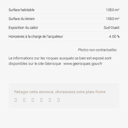
Surface habitable
1050 m²
Surface du terrain
1050 m²
Exposition du salon
Sud-Ouest
Honoraires à la charge de l'acquéreur
4.00 %
Photos non contractuelles
Le informations sur les risques auxquels ce bien est exposé sont
disponibles sur le site Géorisque :
www.georisques.gouv.fr
Partager cette annonce, choississez votre plate-forme
Facebook
Twitter
LinkedIn
WhatsApp
Pinterest
Email