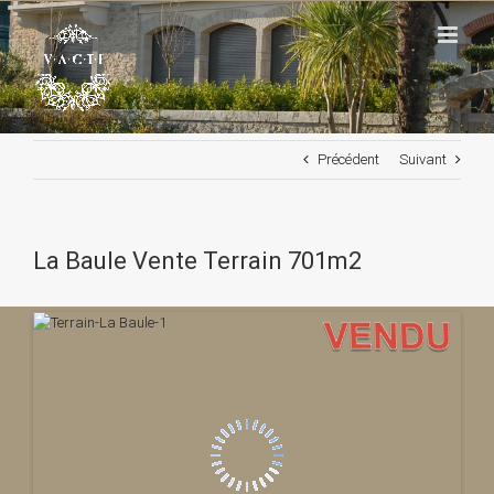
Passer
au
contenu
Précédent
Suivant
La Baule Vente Terrain 701m2