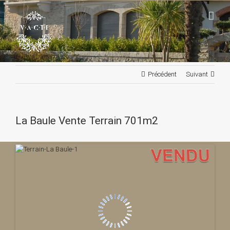
Passer
au
contenu
Précédent
Suivant
La Baule Vente Terrain 701m2