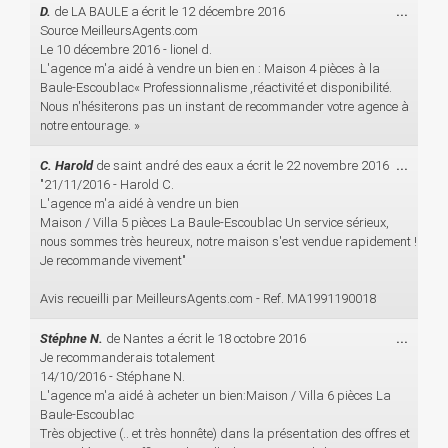
Ouvri
D.
de
LA BAULE
a écrit le
12 décembre 2016
...
cette
Source MeilleursAgents.com
boîte
Le 10 décembre 2016 - lionel d.
méta.
L'agence m'a aidé à vendre un bien en : Maison 4 pièces à la
Baule-Escoublac« Professionnalisme ,réactivité et disponibilité.
Nous n'hésiterons pas un instant de recommander votre agence à
notre entourage. »
Ouvri
C. Harold
de
saint andré des eaux
a écrit le
22 novembre 2016
...
cette
"21/11/2016 - Harold C.
boîte
L'agence m'a aidé à vendre un bien
méta.
Maison / Villa 5 pièces La Baule-Escoublac Un service sérieux,
nous sommes très heureux, notre maison s'est vendue rapidement !
Je recommande vivement"
Avis recueilli par MeilleursAgents.com - Ref. MA1991190018
Ouvri
Stéphne N.
de
Nantes
a écrit le
18 octobre 2016
...
cette
Je recommanderais totalement
boîte
14/10/2016 - Stéphane N.
méta.
L'agence m'a aidé à acheter un bien:Maison / Villa 6 pièces La
Baule-Escoublac
Très objective (.. et très honnête) dans la présentation des offres et