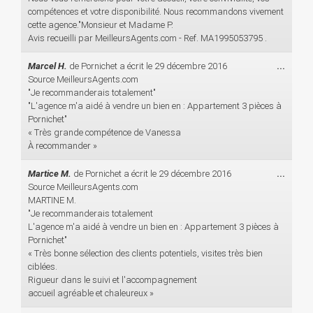
compétences et votre disponibilité. Nous recommandons vivement
cette agence."Monsieur et Madame P.
Avis recueilli par MeilleursAgents.com - Ref. MA1995053795 .
Ouvri
Marcel H.
de
Pornichet
a écrit le
29 décembre 2016
...
cette
Source MeilleursAgents.com
boîte
"Je recommanderais totalement"
méta.
"L'agence m'a aidé à vendre un bien en : Appartement 3 pièces à
Pornichet"
« Très grande compétence de Vanessa
À recommander »
Ouvri
Martice M.
de
Pornichet
a écrit le
29 décembre 2016
...
cette
Source MeilleursAgents.com
boîte
MARTINE M.
méta.
"Je recommanderais totalement
L'agence m'a aidé à vendre un bien en : Appartement 3 pièces à
Pornichet"
« Très bonne sélection des clients potentiels, visites très bien
ciblées.
Rigueur dans le suivi et l'accompagnement
accueil agréable et chaleureux »