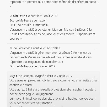
reponds rapidement aux demandes même de dernières minutes ...
»
Ouvri
D. Christine
a écrit le
21 août 2017
...
cette
Source Meilleursagents.com
boîte
Le 11 août 2017 - Christine D.
méta.
L'agence m'a aidé à acheter un bien en : Maison 6 pièces à la
Baule-Escoublac« Sens de l'accueil et de l'écoute. Disponibilité et
sourire. »
Ouvri
B.
de
Pornichet
a écrit le
21 août 2017
...
cette
L'agence m'a aidé à gérer mon bien: 2 pièces à Pornichet« Je
boîte
recommande Vanessa car elle est très professionnelle et sais
méta.
répondre aux exigences de ses clients. »
Source Meilleursagents août 2017
Ouvri
Guy T.
de
Cesson Sevigné
a écrit le
7 août 2017
...
cette
Vous avez un projet immobilier , alors comme nous , n'hésitez plus ,
boîte
confiez le à Vacti .
méta.
Vous aurez à faire à une réelle professionnelle , sachant écouter ,
bonne pédagogue , au jugement
sûr , ayant l'intelligence des situations et la hauteur de vue pour
vous donner entière satisfaction