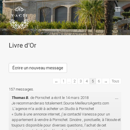
Passer
au
contenu
Livre d’Or
Navigation
←
1
...
2
3
4
5
6
→
Tous
dans
157 messages.
la
liste
Ouvri
Thomas B.
de
Pornichet
a écrit le
14 mars 2018
...
du
cette
Je recommanderais totalement.Source MeilleursAgents.com
livre
boîte
.L'agence m'a aidé à acheter un Studio à Pornichet
d’or
méta.
« Suite à une annonce internet, j'ai contacté Vanessa pour un
appartement à vendre à Pornichet. Sincère , ponctuelle, à l'écoute et
toujours disponible pour diverses questions, l'achat de cet