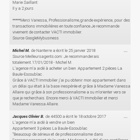
cette
Marie Saillant
boîte
Il y a 2 jours
méta.
*****Merci Vanessa, Professionalisme,grande expérience, pour des
transactions immobilières en toute confiance.Je recommande
vivement de contacter VACTI immobilier.
Source GoogleMybusiness
Ouvri
Michel M.
de
Nanterre
a écrit le
25 janvier 2018
...
cette
Source Meilleursagents.com: Je recommanderais
boîte
totalement.17/01/2018 - Michel M.
méta.
L'agence m'a aidé à acheter un bien :Appartement 2 pièces La
Baule-Escoublac .
Grâce à VACTI Immobilier j'ai pu obtenir mon appartement dans
un délai qui était à la base inespérée et grâce à Madame Vanessa
Allaire qui grâce à son professionnalisme a su m'orienter vers ce
que je recherchais. Encore merci à VACTI Immobilier et merci
Madame Vanessa Allaire.
Ouvri
Jacques Olivier B.
de
44500
a écrit le
18 octobre 2017
...
cette
L'agence m'a aidé à vendre un bien
boîte
Appartement 3 pièces La Baule-Escoublac
méta.
"Beaucoup de sérieux et de professionnalisme dans