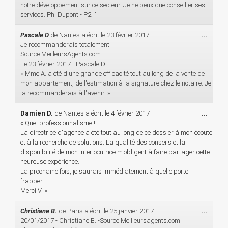
notre développement sur ce secteur. Je ne peux que conseiller ses
services. Ph. Dupont - P2i "
Ouvri
Pascale D
de
Nantes
a écrit le
23 février 2017
...
cette
Je recommanderais totalement
boîte
Source MeilleursAgents.com
méta.
Le 23 février 2017 - Pascale D.
« Mme A. a été d'une grande efficacité tout au long de la vente de
mon appartement, de l'estimation à la signature chez le notaire. Je
la recommanderais à l'avenir. »
Ouvri
Damien D.
de
Nantes
a écrit le
4 février 2017
...
cette
« Quel professionnalisme !
boîte
La directrice d'agence a été tout au long de ce dossier à mon écoute
méta.
et à la recherche de solutions. La qualité des conseils et la
disponibilité de mon interlocutrice m'obligent à faire partager cette
heureuse expérience.
La prochaine fois, je saurais immédiatement à quelle porte
frapper.
Merci V. »
Ouvri
Christiane B.
de
Paris
a écrit le
25 janvier 2017
...
cette
20/01/2017 - Christiane B. -Source Meilleursagents.com