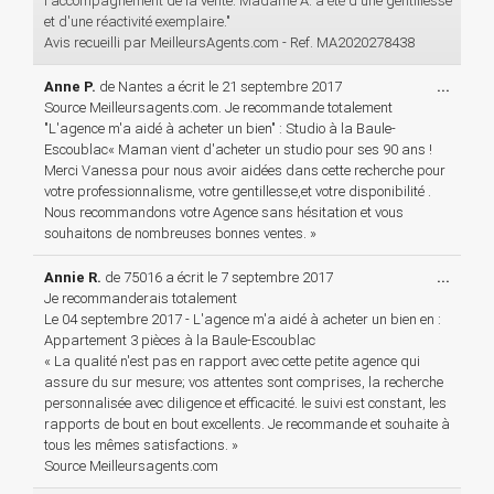
l'accompagnement de la vente. Madame A. a été d'une gentillesse
et d'une réactivité exemplaire."
Avis recueilli par MeilleursAgents.com - Ref. MA2020278438
Ouvri
Anne P.
de
Nantes
a écrit le
21 septembre 2017
...
cette
Source Meilleursagents.com. Je recommande totalement
boîte
"L'agence m'a aidé à acheter un bien" : Studio à la Baule-
méta.
Escoublac« Maman vient d'acheter un studio pour ses 90 ans !
Merci Vanessa pour nous avoir aidées dans cette recherche pour
votre professionnalisme, votre gentillesse,et votre disponibilité .
Nous recommandons votre Agence sans hésitation et vous
souhaitons de nombreuses bonnes ventes. »
Ouvri
Annie R.
de
75016
a écrit le
7 septembre 2017
...
cette
Je recommanderais totalement
boîte
Le 04 septembre 2017 - L'agence m'a aidé à acheter un bien en :
méta.
Appartement 3 pièces à la Baule-Escoublac
« La qualité n'est pas en rapport avec cette petite agence qui
assure du sur mesure; vos attentes sont comprises, la recherche
personnalisée avec diligence et efficacité. le suivi est constant, les
rapports de bout en bout excellents. Je recommande et souhaite à
tous les mêmes satisfactions. »
Source Meilleursagents.com