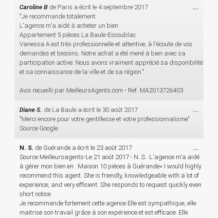
Ouvri
Caroline B
de
Paris
a écrit le
4 septembre 2017
...
cette
"Je recommande totalement.
boîte
L'agence m'a aidé à acheter un bien
méta.
Appartement 5 pièces La Baule-Escoublac
Vanessa A est très professionnelle et attentive, à l'écoute de vos
demandes et besoins. Notre achat a été mené à bien avec sa
participation active. Nous avons vraiment apprécié sa disponibilité
et sa connaissance de la ville et de sa région."
Avis recueilli par MeilleursAgents.com - Ref. MA2013726403
Ouvri
Diane S.
de
La Baule
a écrit le
30 août 2017
...
cette
"Merci encore pour votre gentillesse et votre professionnalisme"
boîte
Source Google
méta.
Ouvri
N. S.
de
Guérande
a écrit le
23 août 2017
...
cette
Source Meilleursagents-Le 21 août 2017 - N. S. :L'agence m'a aidé
boîte
à gérer mon bien en : Maison 10 pièces à Guérande« I would highly
méta.
recommend this agent. She is friendly, knowledgeable with a lot of
experience, and very efficient. She responds to request quickly even
short notice.
Je recommande fortement cette agence Elle est sympathique, elle
maitrise son travail grâce à son expérience et est efficace. Elle