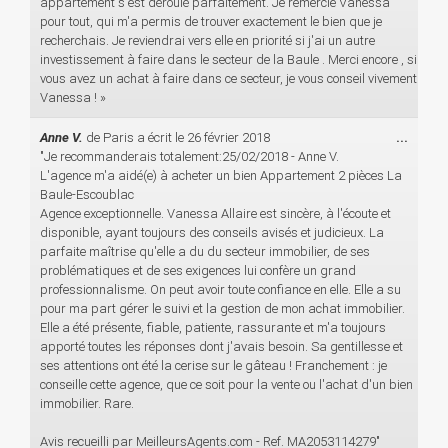
appartement s'est déroulé parfaitement. Je remercie Vanessa
pour tout, qui m'a permis de trouver exactement le bien que je
recherchais. Je reviendrai vers elle en priorité si j'ai un autre
investissement à faire dans le secteur de la Baule . Merci encore , si
vous avez un achat à faire dans ce secteur, je vous conseil vivement
Vanessa ! »
Ouvri
Anne V.
de
Paris
a écrit le
26 février 2018
...
cette
"Je recommanderais totalement:25/02/2018 - Anne V.
boîte
L'agence m'a aidé(e) à acheter un bien Appartement 2 pièces La
méta.
Baule-Escoublac
Agence exceptionnelle. Vanessa Allaire est sincère, à l'écoute et
disponible, ayant toujours des conseils avisés et judicieux. La
parfaite maîtrise qu'elle a du du secteur immobilier, de ses
problématiques et de ses exigences lui confère un grand
professionnalisme. On peut avoir toute confiance en elle. Elle a su
pour ma part gérer le suivi et la gestion de mon achat immobilier.
Elle a été présente, fiable, patiente, rassurante et m'a toujours
apporté toutes les réponses dont j'avais besoin. Sa gentillesse et
ses attentions ont été la cerise sur le gâteau ! Franchement : je
conseille cette agence, que ce soit pour la vente ou l'achat d'un bien
immobilier. Rare.
Avis recueilli par MeilleursAgents.com - Ref. MA2053114279"