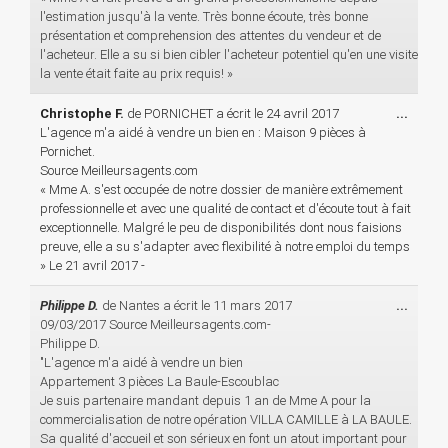
l'estimation jusqu'à la vente. Très bonne écoute, très bonne
présentation et comprehension des attentes du vendeur et de
l'acheteur. Elle a su si bien cibler l'acheteur potentiel qu'en une visite
la vente était faite au prix requis! »
Ouvri
Christophe F.
de
PORNICHET
a écrit le
24 avril 2017
...
cette
L'agence m'a aidé à vendre un bien en : Maison 9 pièces à
boîte
Pornichet.
méta.
Source Meilleursagents.com
« Mme A. s'est occupée de notre dossier de manière extrêmement
professionnelle et avec une qualité de contact et d'écoute tout à fait
exceptionnelle. Malgré le peu de disponibilités dont nous faisions
preuve, elle a su s'adapter avec flexibilité à notre emploi du temps
» Le 21 avril 2017 -
Ouvri
Philippe D.
de
Nantes
a écrit le
11 mars 2017
...
cette
09/03/2017 Source Meilleursagents.com-
boîte
Philippe D.
méta.
"L'agence m'a aidé à vendre un bien
Appartement 3 pièces La Baule-Escoublac
Je suis partenaire mandant depuis 1 an de Mme A pour la
commercialisation de notre opération VILLA CAMILLE à LA BAULE.
Sa qualité d'accueil et son sérieux en font un atout important pour