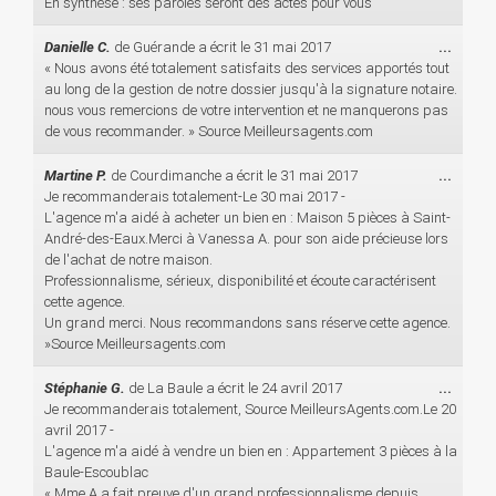
En synthèse : ses paroles seront des actes pour vous
Ouvri
Danielle C.
de
Guérande
a écrit le
31 mai 2017
...
cette
« Nous avons été totalement satisfaits des services apportés tout
boîte
au long de la gestion de notre dossier jusqu'à la signature notaire.
méta.
nous vous remercions de votre intervention et ne manquerons pas
de vous recommander. » Source Meilleursagents.com
Ouvri
Martine P.
de
Courdimanche
a écrit le
31 mai 2017
...
cette
Je recommanderais totalement-Le 30 mai 2017 -
boîte
L'agence m'a aidé à acheter un bien en : Maison 5 pièces à Saint-
méta.
André-des-Eaux.Merci à Vanessa A. pour son aide précieuse lors
de l'achat de notre maison.
Professionnalisme, sérieux, disponibilité et écoute caractérisent
cette agence.
Un grand merci. Nous recommandons sans réserve cette agence.
»Source Meilleursagents.com
Ouvri
Stéphanie G.
de
La Baule
a écrit le
24 avril 2017
...
cette
Je recommanderais totalement, Source MeilleursAgents.com.Le 20
boîte
avril 2017 -
méta.
L'agence m'a aidé à vendre un bien en : Appartement 3 pièces à la
Baule-Escoublac
« Mme A a fait preuve d'un grand professionnalisme depuis