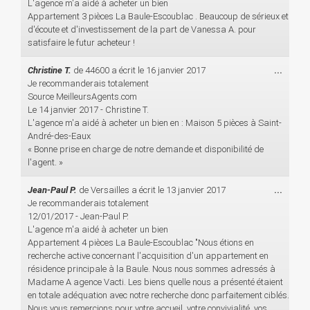
boîte
L'agence m'a aidé à acheter un bien
méta.
Appartement 3 pièces La Baule-Escoublac . Beaucoup de sérieux et
d'écoute et d'investissement de la part de Vanessa A. pour
satisfaire le futur acheteur !
Ouvri
Christine T.
de
44600
a écrit le
16 janvier 2017
...
cette
Je recommanderais totalement
boîte
Source MeilleursAgents.com
méta.
Le 14 janvier 2017 - Christine T.
L'agence m'a aidé à acheter un bien en : Maison 5 pièces à Saint-
André-des-Eaux
« Bonne prise en charge de notre demande et disponibilité de
l'agent. »
Ouvri
Jean-Paul P.
de
Versailles
a écrit le
13 janvier 2017
...
cette
Je recommanderais totalement
boîte
12/01/2017 - Jean-Paul P.
méta.
L'agence m'a aidé à acheter un bien
Appartement 4 pièces La Baule-Escoublac "Nous étions en
recherche active concernant l'acquisition d'un appartement en
résidence principale à la Baule. Nous nous sommes adressés à
Madame A agence Vacti. Les biens quelle nous a présenté étaient
en totale adéquation avec notre recherche donc parfaitement ciblés.
Nous vous remercions pour votre accueil, votre convivialité, vos