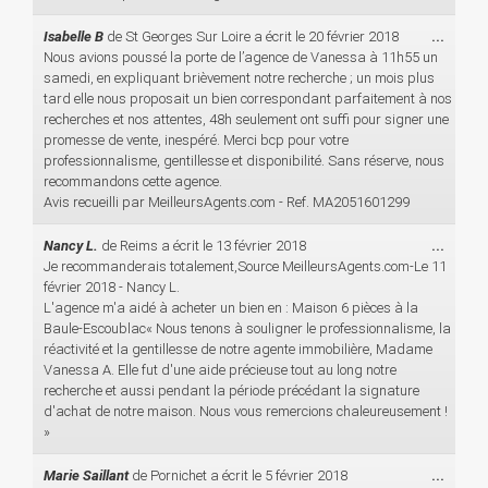
Ouvri
Isabelle B
de
St Georges Sur Loire
a écrit le
20 février 2018
...
cette
Nous avions poussé la porte de l’agence de Vanessa à 11h55 un
boîte
samedi, en expliquant brièvement notre recherche ; un mois plus
méta.
tard elle nous proposait un bien correspondant parfaitement à nos
recherches et nos attentes, 48h seulement ont suffi pour signer une
promesse de vente, inespéré. Merci bcp pour votre
professionnalisme, gentillesse et disponibilité. Sans réserve, nous
recommandons cette agence.
Avis recueilli par MeilleursAgents.com - Ref. MA2051601299
Ouvri
Nancy L.
de
Reims
a écrit le
13 février 2018
...
cette
Je recommanderais totalement,Source MeilleursAgents.com-Le 11
boîte
février 2018 - Nancy L.
méta.
L'agence m'a aidé à acheter un bien en : Maison 6 pièces à la
Baule-Escoublac« Nous tenons à souligner le professionnalisme, la
réactivité et la gentillesse de notre agente immobilière, Madame
Vanessa A. Elle fut d'une aide précieuse tout au long notre
recherche et aussi pendant la période précédant la signature
d'achat de notre maison. Nous vous remercions chaleureusement !
»
Ouvri
Marie Saillant
de
Pornichet
a écrit le
5 février 2018
...