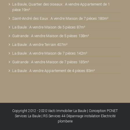
La Baule, Quartier des oiseaux : A vendre Appartement de 1
pièce 19m²
Saint-André des Eaux : A vendre Maison de 7 pièces 180m²
La Baule : A vendre Maison de 5 pièces 87m²
Guérande : A vendre Maison de 5 pièces 138m²
La Baule : A vendre Terrain 407m²
La Baule : A vendre Maison de 7 pièces 142m²
Guérande : A vendre Maison de 7 pièces 185m²
La Baule : A vendre Appartement de 4 pièces 83m²
Copyright 2012 - 2020
Vacti Immobilier La Baule
|
Conception PCNET
Services La Baule
|
RS Services 44 Dépannage instalation Electricité
plomberie