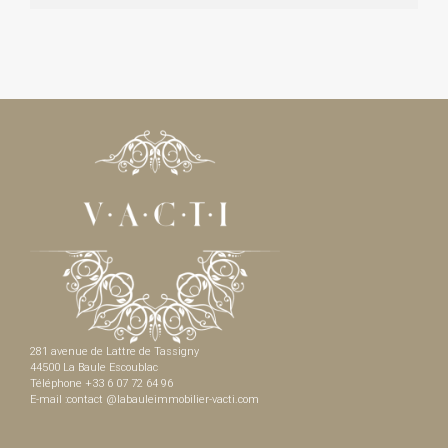
281 avenue de Lattre de Tassigny
44500 La Baule Escoublac
Téléphone +33 6 07 72 64 96
E-mail :contact @labauleimmobilier-vacti.com