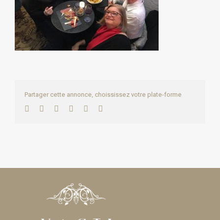
Partager cette annonce, choississez votre plate-forme
Facebook
Twitter
LinkedIn
WhatsApp
Pinterest
Email