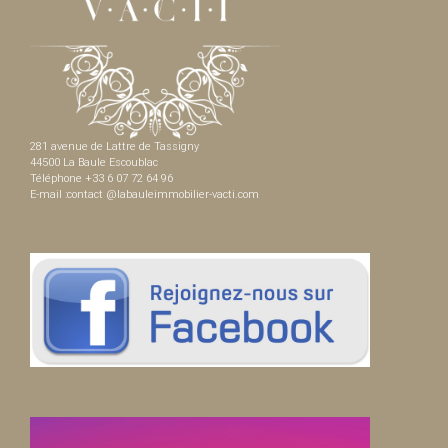
281 avenue de Lattre de Tassigny
44500 La Baule Escoublac
Téléphone +33 6 07 72 64 96
E-mail :contact @labauleimmobilier-vacti.com