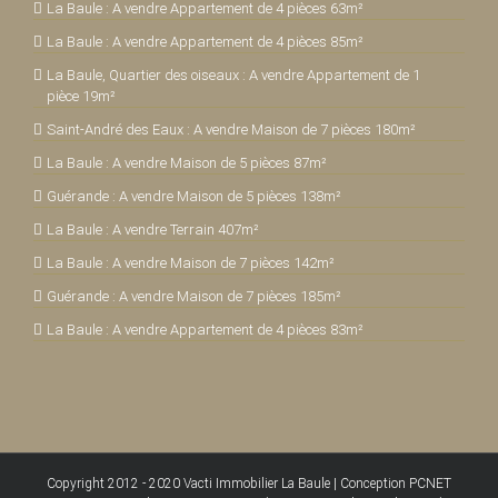
La Baule : A vendre Appartement de 4 pièces 63m²
La Baule : A vendre Appartement de 4 pièces 85m²
La Baule, Quartier des oiseaux : A vendre Appartement de 1
pièce 19m²
Saint-André des Eaux : A vendre Maison de 7 pièces 180m²
La Baule : A vendre Maison de 5 pièces 87m²
Guérande : A vendre Maison de 5 pièces 138m²
La Baule : A vendre Terrain 407m²
La Baule : A vendre Maison de 7 pièces 142m²
Guérande : A vendre Maison de 7 pièces 185m²
La Baule : A vendre Appartement de 4 pièces 83m²
Copyright 2012 - 2020
Vacti Immobilier La Baule
|
Conception PCNET