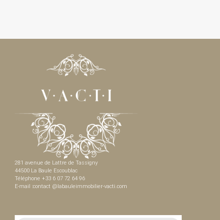
281 avenue de Lattre de Tassigny
44500 La Baule Escoublac
Téléphone +33 6 07 72 64 96
E-mail :contact @labauleimmobilier-vacti.com