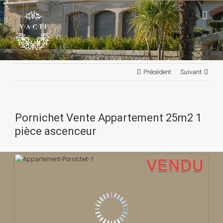
Passer
au
contenu
Précédent
Suivant
Pornichet Vente Appartement 25m2 1
pièce ascenceur