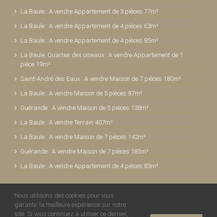
La Baule : A vendre Appartement de 3 pièces 77m²
La Baule : A vendre Appartement de 4 pièces 63m²
La Baule : A vendre Appartement de 4 pièces 85m²
La Baule, Quartier des oiseaux : A vendre Appartement de 1
pièce 19m²
Saint-André des Eaux : A vendre Maison de 7 pièces 180m²
La Baule : A vendre Maison de 5 pièces 87m²
Guérande : A vendre Maison de 5 pièces 138m²
La Baule : A vendre Terrain 407m²
La Baule : A vendre Maison de 7 pièces 142m²
Guérande : A vendre Maison de 7 pièces 185m²
La Baule : A vendre Appartement de 4 pièces 83m²
Nous utilisons des cookies pour vous
garantir la meilleure expérience sur notre
site. Si vous continuez à utiliser ce dernier,