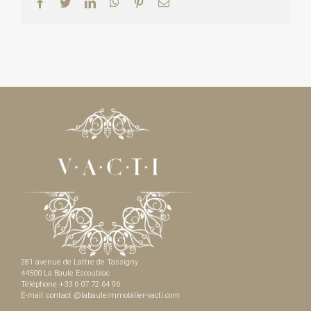
Facebook
Twitter
LinkedIn
WhatsApp
Pinterest
Email
281 avenue de Lattre de Tassigny
44500 La Baule Escoublac
Téléphone +33 6 07 72 64 96
E-mail :contact @labauleimmobilier-vacti.com