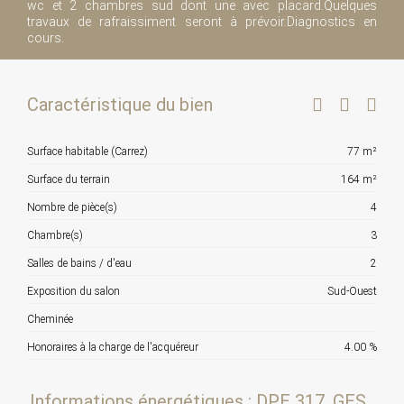
wc et 2 chambres sud dont une avec placard.Quelques
travaux de rafraissiment seront à prévoir.Diagnostics en
cours.
Caractéristique du bien
Surface habitable (Carrez)
77 m²
Surface du terrain
164 m²
Nombre de pièce(s)
4
Chambre(s)
3
Salles de bains / d'eau
2
Exposition du salon
Sud-Ouest
Cheminée
Honoraires à la charge de l'acquéreur
4.00 %
Informations énergétiques : DPE 317, GES