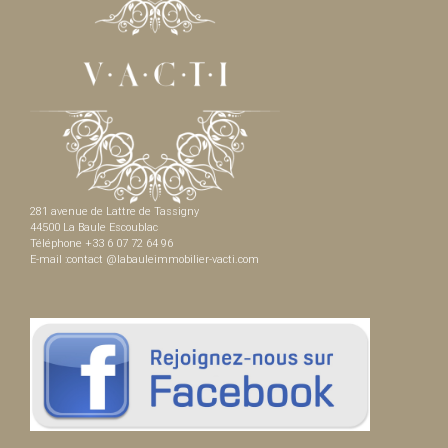
281 avenue de Lattre de Tassigny
44500 La Baule Escoublac
Téléphone +33 6 07 72 64 96
E-mail :contact @labauleimmobilier-vacti.com