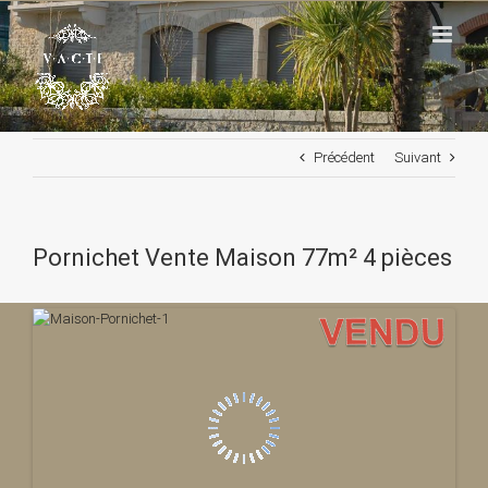
Passer
au
contenu
Précédent
Suivant
Pornichet Vente Maison 77m² 4 pièces