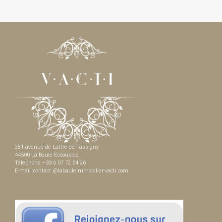
281 avenue de Lattre de Tassigny
44500 La Baule Escoublac
Téléphone +33 6 07 72 64 96
E-mail :contact @labauleimmobilier-vacti.com