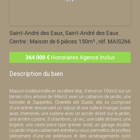
Saint-André des Eaux, Saint-André des Eaux
Centre : Maison de 6 pièces 150m² , réf. MAIS266
364 000
€
Honoraires Agence Inclus
Description du bien
Maison traditionnelle en excellent état, d'environ 150m2 sur un
terrain clos arboré de 946m2 avec un cabanon de jardin, une
tonnelle et 2appentis. Orientée est Ouest, elle se compose
d'une entrée desservant un séjour et une salle à manger ouest
avec cheminée, une cuisine avec un accès direct sur le jardin,
une arrière cuisine, 3 chambres, un wc, une salle de bains, une
lingerie, une vaste pièce type grenier isolé, un garage double.
Le jardin impeccablement entretenu vous permettra de profitez
pleinement d'une vie extérieure et des aménagements sont