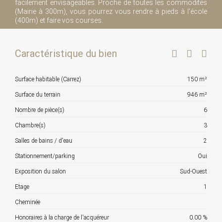
facilement envisageables. Proche de toutes les commodités
(Mairie à 300m), vous pourrez vous rendre à pieds à l'école
(400m) et faire vos courses.
Caractéristique du bien
Surface habitable (Carrez)
150 m²
Surface du terrain
946 m²
Nombre de pièce(s)
6
Chambre(s)
3
Salles de bains / d'eau
2
Stationnement/parking
Oui
Exposition du salon
Sud-Ouest
Etage
1
Cheminée
Honoraires à la charge de l'acquéreur
0.00 %