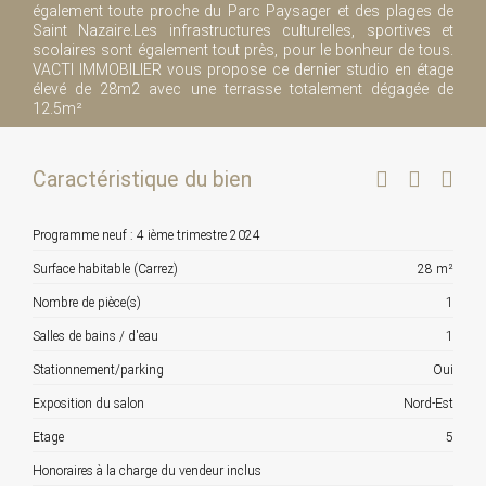
également toute proche du Parc Paysager et des plages de
Saint Nazaire.Les infrastructures culturelles, sportives et
scolaires sont également tout près, pour le bonheur de tous.
VACTI IMMOBILIER vous propose ce dernier studio en étage
élevé de 28m2 avec une terrasse totalement dégagée de
12.5m²
Caractéristique du bien
Programme neuf : 4 ième trimestre 2024
Surface habitable (Carrez)
28 m²
Nombre de pièce(s)
1
Salles de bains / d'eau
1
Stationnement/parking
Oui
Exposition du salon
Nord-Est
Etage
5
Honoraires à la charge du vendeur inclus