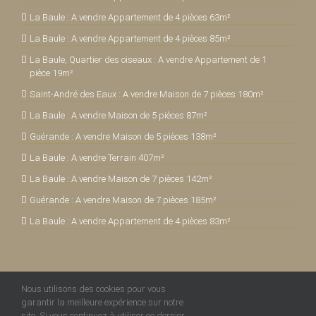
La Baule : A vendre Appartement de 4 pièces 63m²
La Baule : A vendre Appartement de 4 pièces 85m²
La Baule, Quartier des oiseaux : A vendre Appartement de 1
pièce 19m²
Saint-André des Eaux : A vendre Maison de 7 pièces 180m²
La Baule : A vendre Maison de 5 pièces 87m²
Guérande : A vendre Maison de 5 pièces 138m²
La Baule : A vendre Terrain 407m²
La Baule : A vendre Maison de 7 pièces 142m²
Guérande : A vendre Maison de 7 pièces 185m²
La Baule : A vendre Appartement de 4 pièces 83m²
Nous utilisons des cookies pour vous
garantir la meilleure expérience sur notre
site. Si vous continuez à utiliser ce dernier,