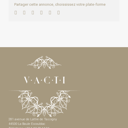
Partager cette annonce, choississez votre plate-forme
Facebook
Twitter
LinkedIn
WhatsApp
Pinterest
Email
281 avenue de Lattre de Tassigny
44500 La Baule Escoublac