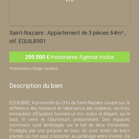
Saint-Nazaire : Appartement de 3 pièces 64m² ,
réf. EQUILB901
295 000
€
Honoraires Agence Inclus
*Honoraires charge vendeur.
Description du bien
EQUILIBRE, A proximité du CHU de Saint-Nazaire Jouant sur la
différence des hauteurs et l'alternance des matières, les trois
immeubles d'Équilibre forment un trio sobre et élégant, où le
bois, le verre et l'aluminium prédominent. Des espaces
communs sont aménagés sur le toit de deux immeubles.
Protégés par une pergola en bois, ils sont dotés de bacs
plantés où l'on peut s'adonner au jardinage entre voisins. De