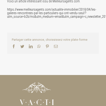
Voici un article intéressant issu de Meilleursagents.com.
https://www.meilleursagents.com/actualite-immobilier/2018/04/les-
galeres-rencontrees-par-les-particuliers-qui-ont-vendu-seul/?
utm_source=b2b/mc&utm_medium=email&utm_campaign=c_newsletter_20
Partager cette annonce, choississez votre plate-forme
Facebook
Twitter
LinkedIn
WhatsApp
Pinterest
Email