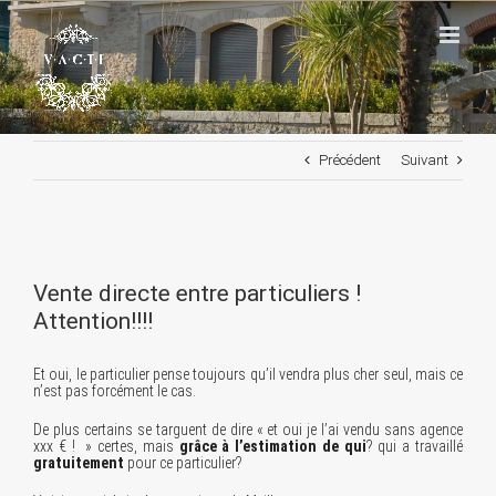
Passer
au
contenu
Précédent
Suivant
Voir
l'image
Vente directe entre particuliers !
agrandie
Attention!!!!
Et oui, le particulier pense toujours qu’il vendra plus cher seul, mais ce
n’est pas forcément le cas.
De plus certains se targuent de dire « et oui je l’ai vendu sans agence
xxx € ! » certes, mais
grâce à l’estimation de qui
? qui a travaillé
gratuitement
pour ce particulier?