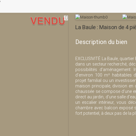
s
La Baule : Maison de 4 p
Description du bien
EXCLUSIVITÉ La Baule, quartier B
dans un secteur recherché, déco
possibilités d’aménagement. 
d’environ 100 m² habitables 
projet familial ou un investissem
maison principale, division en 
chaussée se compose d’une ent
direct au jardin, d’une salle d’e
un escalier intérieur, vous dé
chambre avec balcon exposé su
fort potentiel, à deux pas de la