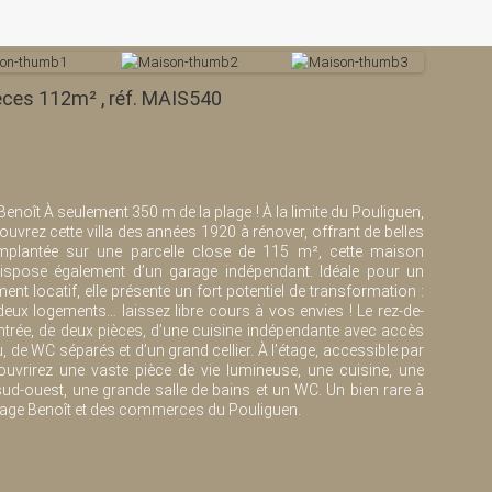
ièces 112m² , réf. MAIS540
enoît À seulement 350 m de la plage ! À la limite du Pouliguen,
uvrez cette villa des années 1920 à rénover, offrant de belles
Implantée sur une parcelle close de 115 m², cette maison
dispose également d’un garage indépendant. Idéale pour un
ent locatif, elle présente un fort potentiel de transformation :
deux logements… laissez libre cours à vos envies ! Le rez-de-
rée, de deux pièces, d’une cuisine indépendante avec accès
au, de WC séparés et d’un grand cellier. À l’étage, accessible par
couvrirez une vaste pièce de vie lumineuse, une cuisine, une
d-ouest, une grande salle de bains et un WC. Un bien rare à
 plage Benoît et des commerces du Pouliguen.