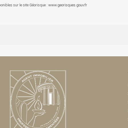
onibles sur le site Géorisque :
www.georisques.gouv.fr