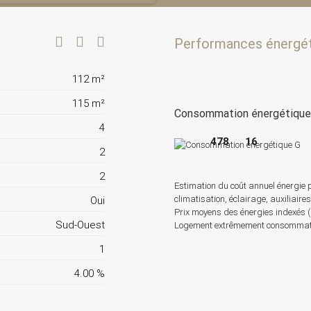
Performances énergé
112 m²
115 m²
Consommation énergétiqu
4
478
16
2
2
Estimation du coût annuel énergie 
climatisation, éclairage, auxiliaire
Oui
Prix moyens des énergies indexés
Sud-Ouest
Logement extrêmement consommateu
1
4.00 %