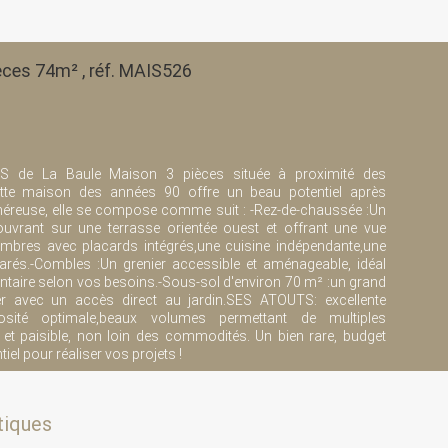
ièces 74m² , réf. MAIS526
 de La Baule Maison 3 pièces située à proximité des
tte maison des années 90 offre un beau potentiel après
énéreuse, elle se compose comme suit : -Rez-de-chaussée :Un
uvrant sur une terrasse orientée ouest et offrant une vue
hambres avec placards intégrés,une cuisine indépendante,une
éparés.-Combles :Un grenier accessible et aménageable, idéal
taire selon vos besoins.-Sous-sol d'environ 70 m² :un grand
ier avec un accès direct au jardin.SES ATOUTS: excellente
osité optimale,beaux volumes permettant de multiples
t paisible, non loin des commodités. Un bien rare, budget
iel pour réaliser vos projets !
tiques