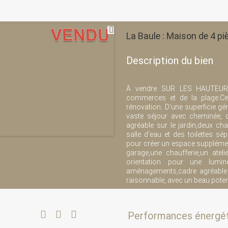
La Baule : Maison de 4 p
Description du bien
À vendre SUR LES HAUTEURS
commerces et de la plage.Ce
rénovation. D’une superficie g
vaste séjour avec cheminée, o
agréable sur le jardin,deux c
salle d'eau et des toilettes s
pour créer un espace supplémen
garage,une chaufferie,un atel
orientation pour une lumin
aménagements,cadre agréable e
raisonnable, avec un beau potent
Performances énergé