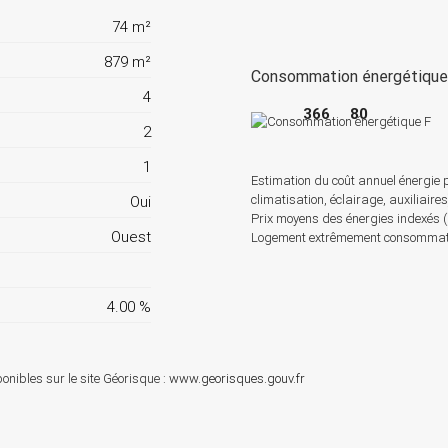
74 m²
879 m²
Consommation énergétiqu
4
366
80
2
1
Estimation du coût annuel énergie 
climatisation, éclairage, auxiliaire
Oui
Prix moyens des énergies indexés
Ouest
Logement extrêmement consommateu
4.00 %
onibles sur le site Géorisque :
www.georisques.gouv.fr