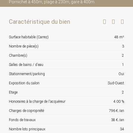
Pornichet à 450m, plage à 230m, gare à 400m.
Caractéristique du bien
Surface habitable (Carrez)
48 m²
Nombre de pièce(s)
3
Chambre(s)
2
Salles de bains / d'eau
1
Stationnement/parking
Oui
Exposition du salon
Sud-Ouest
Etage
2
Honoraires à la charge de l'acquéreur
4.00 %
Charges de copropriété
796 € /an
Fonds de travaux
38 € /an
Nombre lots principaux
34