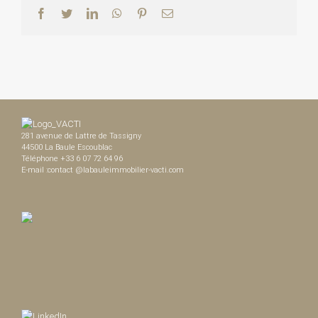
Facebook
Twitter
LinkedIn
WhatsApp
Pinterest
Email
281 avenue de Lattre de Tassigny
44500 La Baule Escoublac
Téléphone +33 6 07 72 64 96
E-mail :contact @labauleimmobilier-vacti.com