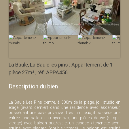
La Baule, La Baule les pins : Appartement de 1
pièce 27m² , réf. APPA456
Description du bien
La Baule Les Pins centre, à 300m de la plage, joli studio en
étage (avant dernier) dans une résidence avec ascenseur,
possèdant une cave privative. Très lumineux, il possède une
entrée, une salle d'eau avec wc, une pièces de vie (simple
vitrage) avec balcon sud/est et un espace kitchenette semi
équipé avec placard (double vitrage). Le balcon est équipé