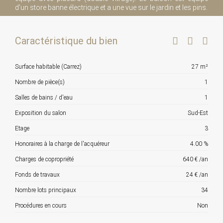
d'un store banne électrique et a une vue sur le jardin et les pins.
Caractéristique du bien
Surface habitable (Carrez)
27 m²
Nombre de pièce(s)
1
Salles de bains / d'eau
1
Exposition du salon
Sud-Est
Etage
3
Honoraires à la charge de l'acquéreur
4.00 %
Charges de copropriété
640 € /an
Fonds de travaux
24 € /an
Nombre lots principaux
34
Procédures en cours
Non