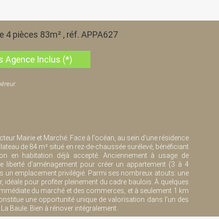
e 4 pièces 83m² , réf. APPA627
s Agence Inclus (*)
éreur.
ecteur Mairie et Marché. Face à l'océan, au sein d'une résidence
ateau de 84 m² situé en rez-de-chaussée surélevé, bénéficiant
ion en habitation déjà accepté. Anciennement à usage de
lle liberté d'aménagement pour créer un appartement (3 à 4
s un emplacement privilégié. Parmi ses nombreux atouts: une
, idéale pour profiter pleinement du cadre baulois. À quelques
é immédiate du marché et des commerces, et à seulement 1 km
constitue une opportunité unique de valorisation dans l'un des
 La Baule. Bien à rénover intégralement.