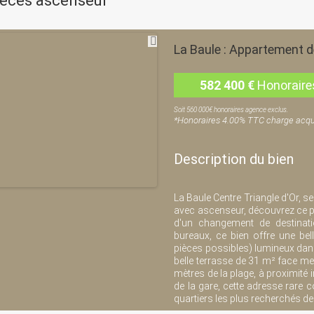
ièces ascenseur
La Baule : Appartement d
582 400
€
Honoraire
Soit 560 000€ honoraires agence exclus.
*Honoraires 4.00% TTC charge acqu
Description du bien
La Baule Centre Triangle d'Or, s
avec ascenseur, découvrez ce pl
d'un changement de destinat
bureaux, ce bien offre une be
pièces possibles) lumineux dan
belle terrasse de 31 m² face mer
mètres de la plage, à proximit
de la gare, cette adresse rare 
quartiers les plus recherchés de