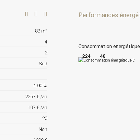
Performances énergé
83 m²
4
Consommation énergétiqu
2
224
48
Sud
4.00 %
2267 € /an
107 € /an
20
Non