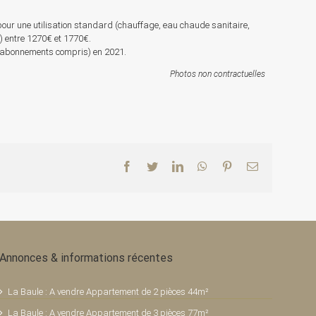
pour une utilisation standard (chauffage, eau chaude sanitaire,
s) entre 1270€ et 1770€.
 (abonnements compris) en 2021.
Photos non contractuelles
Facebook
Twitter
LinkedIn
WhatsApp
Pinterest
Email
Annonces & informations récentes
La Baule : A vendre Appartement de 2 pièces 44m²
La Baule : A vendre Appartement de 3 pièces 77m²