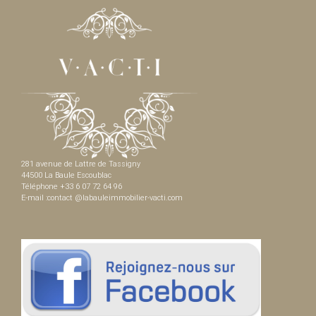
281 avenue de Lattre de Tassigny
44500 La Baule Escoublac
Téléphone +33 6 07 72 64 96
E-mail :contact @labauleimmobilier-vacti.com