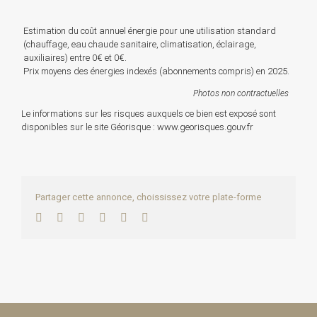
Estimation du coût annuel énergie pour une utilisation standard
(chauffage, eau chaude sanitaire, climatisation, éclairage,
auxiliaires) entre 0€ et 0€.
Prix moyens des énergies indexés (abonnements compris) en 2025.
Photos non contractuelles
Le informations sur les risques auxquels ce bien est exposé sont
disponibles sur le site Géorisque :
www.georisques.gouv.fr
Partager cette annonce, choississez votre plate-forme
Facebook
Twitter
LinkedIn
WhatsApp
Pinterest
Email