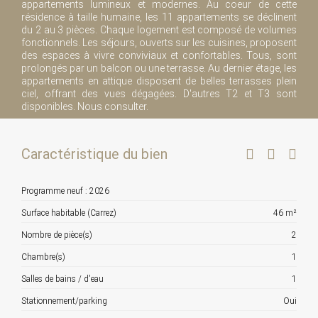
appartements lumineux et modernes. Au coeur de cette
résidence à taille humaine, les 11 appartements se déclinent
du 2 au 3 pièces. Chaque logement est composé de volumes
fonctionnels. Les séjours, ouverts sur les cuisines, proposent
des espaces à vivre conviviaux et confortables. Tous, sont
prolongés par un balcon ou une terrasse. Au dernier étage, les
appartements en attique disposent de belles terrasses plein
ciel, offrant des vues dégagées. D'autres T2 et T3 sont
disponibles. Nous consulter.
Caractéristique du bien
Programme neuf : 2026
Surface habitable (Carrez)
46 m²
Nombre de pièce(s)
2
Chambre(s)
1
Salles de bains / d'eau
1
Stationnement/parking
Oui