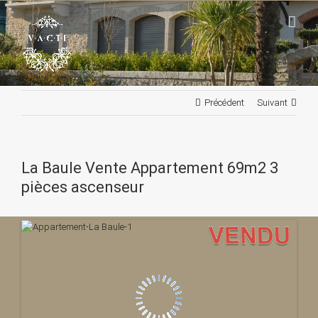
Passer
au
contenu
Précédent
Suivant
La Baule Vente Appartement 69m2 3
pièces ascenseur