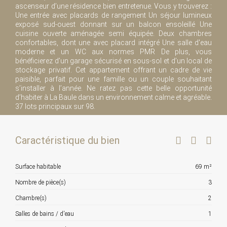
ascenseur d’une résidence bien entretenue. Vous y trouverez :
Une entrée avec placards de rangement Un séjour lumineux
exposé sud-ouest donnant sur un balcon ensoleillé Une
cuisine ouverte aménagée semi équipée. Deux chambres
confortables, dont une avec placard intégré Une salle d'eau
moderne et un WC aux normes PMR De plus, vous
bénéficierez d’un garage sécurisé en sous-sol et d’un local de
stockage privatif. Cet appartement offrant un cadre de vie
paisible, parfait pour une famille ou un couple souhaitant
s’installer à l’année. Ne ratez pas cette belle opportunité
d’habiter à La Baule dans un environnement calme et agréable.
37 lots principaux sur 98.
Caractéristique du bien
Surface habitable
69 m²
Nombre de pièce(s)
3
Chambre(s)
2
Salles de bains / d'eau
1