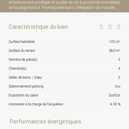
emplacement privilégié et qualité de vie à proximité immédiate
de la plage Benoit. Parking extérieurs. Délégation de mandat.
Caractéristique du bien
Surface habitable
103 m²
Surface du terrain
380 m²
Nombre de pièce(s)
5
Chambre(s)
4
Salles de bains / d'eau
2
Stationnement/parking
Oui
Exposition du salon
Sud-Est
Honoraires à la charge de l'acquéreur
4.00 %
Performances énergétiques