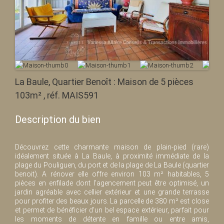
La Baule, Quartier Benoît : Maison de 5 pièces
103m² , réf. MAIS591
Description du bien
Découvrez cette charmante maison de plain-pied (rare)
idéalement située à La Baule, à proximité immédiate de la
plage du Pouliguen, du port et de la plage de La Baule (quartier
benoit). A rénover elle offre environ 103 m² habitables, 5
pièces en enfilade dont l'agencement peut être optimisé, un
jardin agréable avec cellier extérieur et une grande terrasse
pour profiter des beaux jours. La parcelle de 380 m² est close
et permet de bénéficier d'un bel espace extérieur, parfait pour
les moments de détente en famille ou entre amis,