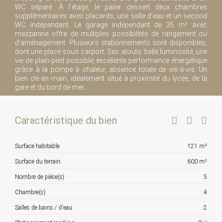
WC séparé. À l’étage, le palier dessert deux chambres
supplémentaires avec placards, une salle d’eau et un second
WC indépendant. Le garage indépendant de 35 m² avec
mezzanine offre de multiples possibilités de rangement ou
d’aménagement. Plusieurs stationnements sont disponibles,
dont une place sous carport. Ses atouts: belle luminosité, une
vie de plain-pied possible, excellente performance énergétique
grâce à la pompe à chaleur, absence totale de vis-à-vis. Un
bien clé en main, idéalement situé à proximité du lycée, de la
gare et du bord de mer.
Caractéristique du bien
Surface habitable
121 m²
Surface du terrain
600 m²
Nombre de pièce(s)
5
Chambre(s)
4
Salles de bains / d'eau
2